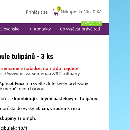
0
Nákupní košík
-
0 Kč
Přihlásit se
AKTUÁLNĚ
Slovensko
Kontakty
Co vysévat právě teď
bule tulipánů - 3 ks
iž nemáme v nabídce, náhradu najdete
ps://www.osiva-semena.cz/82-tulipany
Apricot Foxx
má
světle žluté květy přelévány
vě meruňkovou barvou.
bře se
kombinují s jinými pastelovými tulipány.
 dorůstá do výšky
50 cm, vhodná k řezu
.
skupiny Triumph
.
 cibulek: 10/11