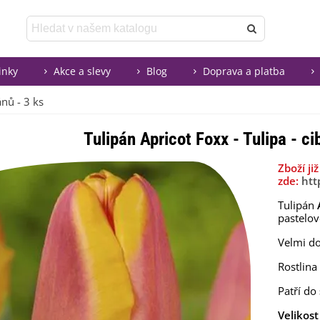
inky
Akce a slevy
Blog
Doprava a platba
ánů - 3 ks
Tulipán Apricot Foxx - Tulipa - ci
Zboží j
zde:
htt
Tulipán
pastelo
Velmi do
Rostlina
Patří do
Velikost