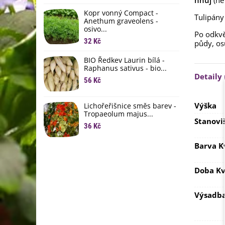
hnůj
(ne 
li
Kopr vonný Compact -
6
Tulipány
Anethum graveolens -
osivo...
B
Po odkvě
B
32 Kč
půdy, os
6
BIO Ředkev Laurin bílá -
Raphanus sativus - bio...
E
Detaily
B
56 Kč
9
Výška
Lichořeřišnice směs barev -
Tropaeolum majus...
Stanovi
36 Kč
Barva K
Doba Kv
Výsadb