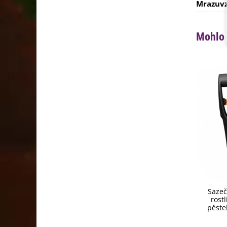
Mrazuvz
Mohlo 
Sazeč
rostl
pěste