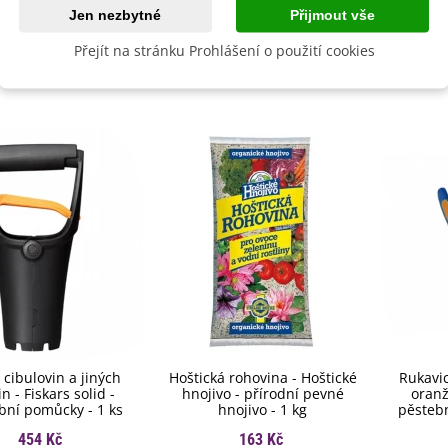
dornost
Ano
Jen nezbytné
Přijmout vše
Přejít na stránku Prohlášení o použití cookies
by se také hodit
 cibulovin a jiných
Hoštická rohovina - Hoštické
Rukavic
in - Fiskars solid -
hnojivo - přírodní pevné
oranž
bní pomůcky - 1 ks
hnojivo - 1 kg
pěstebn
454 Kč
163 Kč