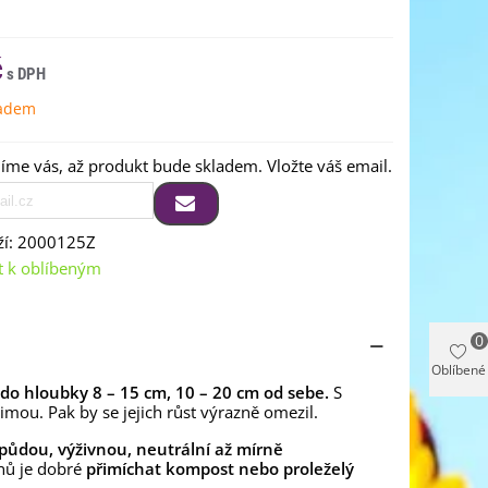
č
ladem
me vás, až produkt bude skladem. Vložte váš email.
í:
2000125Z
t k oblíbeným
0
Oblíbené
do hloubky 8 – 15 cm, 10 – 20 cm od sebe.
S
imou. Pak by se jejich růst výrazně omezil.
 půdou, výživnou, neutrální až mírně
nů je dobré
přimíchat kompost nebo proleželý