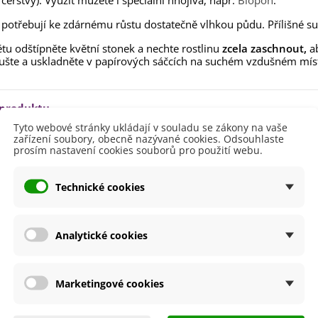
čerstvý). Využít můžete i speciální hnojiva, např.
Biopon
.
lií - 1 ks
85 Kč
-30%
0 Kč
 potřebují ke zdárnému růstu dostatečně vlhkou půdu. Přílišné su
egonie plnokvětá žlutá -
tu odštípněte květní stonek a nechte rostlinu
zcela zaschnout,
ab
egonia superba -...
ušte a uskladněte v papírových sáčcích na suchém vzdušném mí
85 Kč
-30%
0 Kč
ukalyptus Baby Blue -
 produktu
lahovičník - Eukalyptus...
Tyto webové stránky ukládají v souladu se zákony na vaše
0 Kč
zařízení soubory, obecně nazývané cookies. Odsouhlaste
40 - 60 cm
prosím nastavení cookies souborů pro použití webu.
ště
Polostín
Slunečné
Technické cookies
větů
Oranžová
Žlutá
Analytické cookies
etení
Duben
Květen
a
Listopad
Marketingové cookies
Říjen
Září