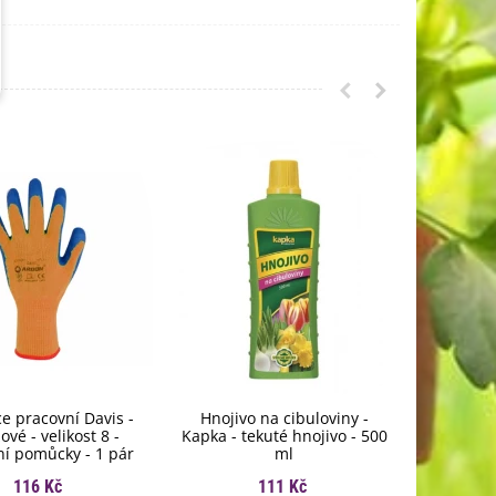
e pracovní Davis -
Hnojivo na cibuloviny -
Hošti
ové - velikost 8 -
Kapka - tekuté hnojivo - 500
Hoštické
í pomůcky - 1 pár
ml
hno
116 Kč
111 Kč