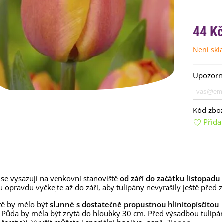
44 K
Není sk
Upozorní
emínkové bomby - dárkový
ox na vajíčka -...
Kód zbož
92 Kč
Přida
uchyňské bylinky na malou
lochu - výsevný...
4 Kč
rkev pozdní Cidera -
 se vysazují na venkovní stanoviště
od září do
začátku listopadu
aucus carota - osivo...
 opravdu vyčkejte až do září, aby tulipány nevyrašily ještě před z
4 Kč
tě by mělo být
slunné s dostatečně propustnou hlinitopísčitou
Půda by měla být zrytá do hloubky 30 cm. Před výsadbou tulipá
ilie Canova - Lilium - cibule