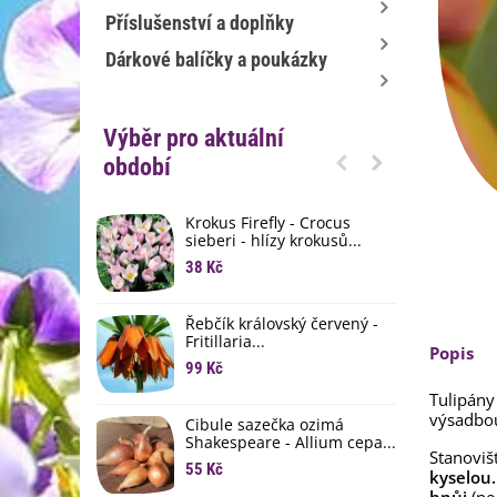
Příslušenství a doplňky
Dárkové balíčky a poukázky
Výběr pro aktuální
období
Krokus Firefly - Crocus
S
sieberi - hlízy krokusů...
b
38 Kč
1
K
Řebčík královský červený -
p
Fritillaria...
Popis
8
99 Kč
M
Tulipány
D
výsadbou
Cibule sazečka ozimá
3
Shakespeare - Allium cepa...
Stanoviš
55 Kč
kyselou.
L