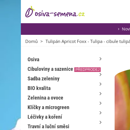
Nov
Domů
>
Tulipán Apricot Foxx - Tulipa - cibule tulip
Osiva
Cibuloviny a sazenice
PŘEDPRODEJ
Sadba zeleniny
BIO kvalita
Zelenina a ovoce
Klíčky a microgreen
Léčivky a koření
Travní a luční směsi