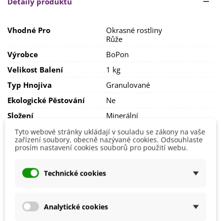
Detaily produktu
Vhodné Pro
Okrasné rostliny
Růže
Výrobce
BoPon
Velikost Balení
1 kg
Typ Hnojiva
Granulované
Ekologické Pěstování
Ne
Složení
Minerální
EAN
5904517046092
Tyto webové stránky ukládají v souladu se zákony na vaše
zařízení soubory, obecně nazývané cookies. Odsouhlaste
prosím nastavení cookies souborů pro použití webu.
Mohlo by se také hodit
Technické cookies
Analytické cookies