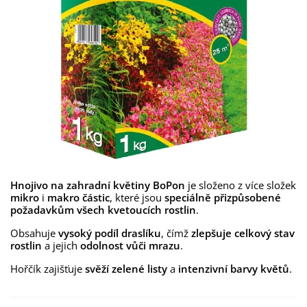
Hnojivo na zahradní květiny BoPon
je složeno z více složek
mikro
i
makro částic
, které jsou
speciálně přizpůsobené
požadavkům všech kvetoucích rostlin
.
Obsahuje
vysoký podíl draslíku
, čímž
zlepšuje celkový stav
rostlin
a jejich
odolnost vůči mrazu
.
Hořčík zajišťuje
svěží zelené listy
a
intenzivní barvy květů
.