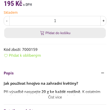
195 Kč
Skladem
-
+
Přidat do košíku
Kód zboží:
7000159
Přidat k oblíbeným
Popis
Jak používat hnojivo na zahradní květiny?
Při výsadbě nasypejte
20 g ke každé rostlině
. K ostatním
rostlinám se doporučuje
cca 50 g na 1 m2
.
Číst více
Vhodná doba k přihnojování rostlin je
od března do srpna
.