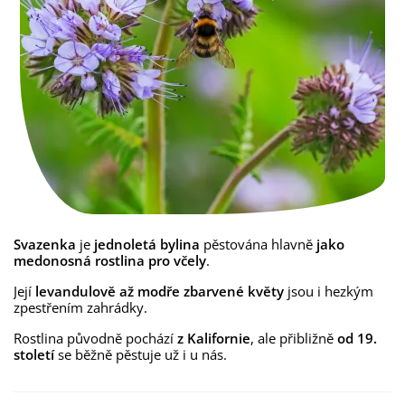
Svazenka
je
jednoletá bylina
pěstována hlavně
jako
medonosná rostlina pro včely
.
Její
levandulově až modře zbarvené květy
jsou i hezkým
zpestřením zahrádky.
Rostlina původně pochází
z Kalifornie
, ale přibližně
od 19.
století
se běžně pěstuje už i u nás.