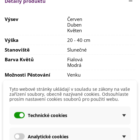
Detaily produktu
hloubky
1 cm
.
Stanoviště volíme
slunečné
, půda by měla být
Výsev
Červen
ideálně
písčitá s neutrálním pH
. Rostlině nevadí
sušší
Duben
stanoviště
.
Květen
Výška
20 - 40 cm
Stanoviště
Slunečné
Barva Květů
Fialová
Modrá
Možnosti Pěstování
Venku
Mrazuvzdornost
Ne
Tyto webové stránky ukládají v souladu se zákony na vaše
Výrobce
zařízení soubory, obecně nazývané cookies. Odsouhlaste
SemenaOnline
prosím nastavení cookies souborů pro použití webu.
Vegetační Doba
Letničky
Technické cookies
Mohlo by se také hodit
Analytické cookies