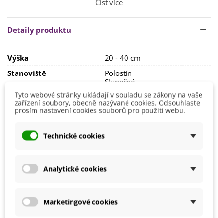
Číst více
Rostlina potřebuje
polostinné či slunečné
stanoviště. Půda
by měla být
kyprá, humózní, s neutrálním pH
.
Detaily produktu
Po odkvětu cibulky doporučujeme vyndat ze země a uchovat
v suchu.
Výška
20 - 40 cm
Stanoviště
Polostín
Slunečné
Tyto webové stránky ukládají v souladu se zákony na vaše
Barva Květů
Bílá
zařízení soubory, obecně nazývané cookies. Odsouhlaste
prosím nastavení cookies souborů pro použití webu.
Doba Kvetení
Duben
Květen
Výsadba
Technické cookies
Říjen
Září
Možnosti Pěstování
Venku
Analytické cookies
Mrazuvzdornost
Ano
Vegetační Doba
Trvalky
Marketingové cookies
Odrůda
Nehybridní