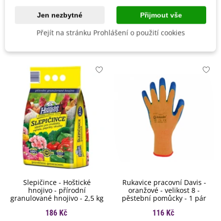
Roční Období Kvetení
Kvetoucí na jaře
Jen nezbytné
Přijmout vše
Přejít na stránku Prohlášení o použití cookies
Mohlo by se také hodit
Slepičince - Hoštické
Rukavice pracovní Davis -
hnojivo - přírodní
oranžové - velikost 8 -
granulované hnojivo - 2,5 kg
pěstební pomůcky - 1 pár
186 Kč
116 Kč