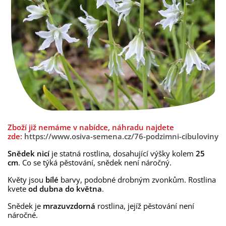
Zboží již nemáme v nabídce, náhradu najdete
zde:
https://www.osiva-semena.cz/76-podzimni-cibuloviny
Snědek nicí
je statná rostlina, dosahující výšky kolem
25
cm
. Co se týká pěstování, snědek není náročný.
Květy jsou
bílé
barvy, podobné drobným zvonkům. Rostlina
kvete
od dubna do května
.
Snědek je
mrazuvzdorná
rostlina, jejíž pěstování není
náročné.