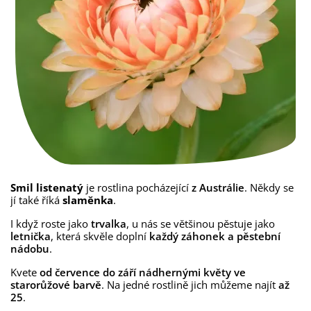
Smil listenatý
je rostlina pocházející
z Austrálie
. Někdy se
jí také říká
slaměnka
.
I když roste jako
trvalka
, u nás se většinou pěstuje jako
letnička
, která skvěle doplní
každý záhonek a pěstební
nádobu
.
Kvete
od července do září nádhernými květy ve
starorůžové barvě
. Na jedné rostlině jich můžeme najít
až
25
.