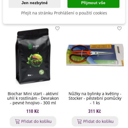
Jen nezbytné
Přijmout vše
Mohlo by se také hodit
Přejít na stránku Prohlášení o použití cookies
Biochar Mini start - aktivní
Nůžky na bylinky a květiny -
uhlí k rostlinám - Devrakon
Stocker - pěstební pomůcky
- pevné hnojivo - 300 ml
- 1 ks
110 Kč
311 Kč
Přidat do košíku
Přidat do košíku