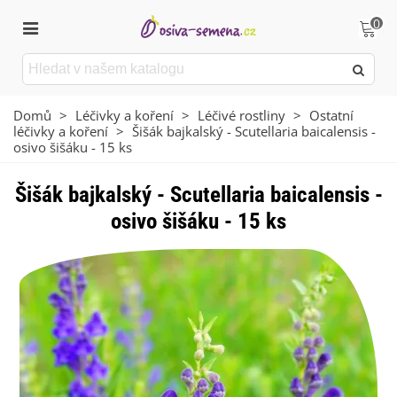
0
Domů
>
Léčivky a koření
>
Léčivé rostliny
>
Ostatní
léčivky a koření
>
Šišák bajkalský - Scutellaria baicalensis -
osivo šišáku - 15 ks
Šišák bajkalský - Scutellaria baicalensis -
osivo šišáku - 15 ks