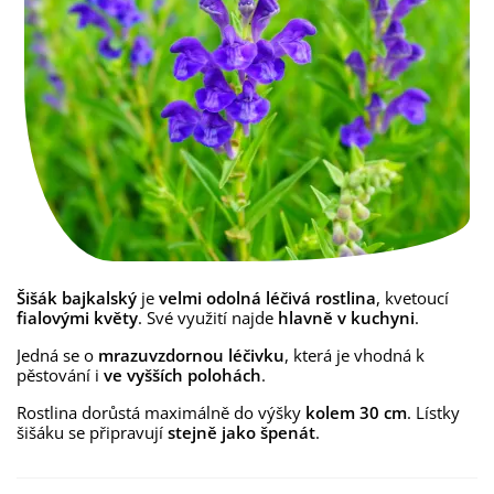
Šišák bajkalský
je
velmi odolná léčivá rostlina
, kvetoucí
fialovými květy
. Své využití najde
hlavně v kuchyni
.
Jedná se o
mrazuvzdornou léčivku
, která je vhodná k
pěstování i
ve vyšších polohách
.
Rostlina dorůstá maximálně do výšky
kolem 30 cm
. Lístky
šišáku se připravují
stejně jako špenát
.