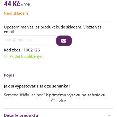
44 Kč
Není skladem
Upozorníme vás, až produkt bude skladem. Vložte váš
email.
Kód zboží:
1002126
Přidat k oblíbeným
Popis
Jak si vypěstovat šišák ze semínka?
Semena šišáku se hodí
k přímému výsevu na zahrádku
.
Hodí se
na slunečné stanoviště do skalek či na chaty
, kde
Číst více
není nutná až tak
častá péče
.
Substrát
by měl být
hlinitopísčitý
. Výsev provádíme
na
Detaily produktu