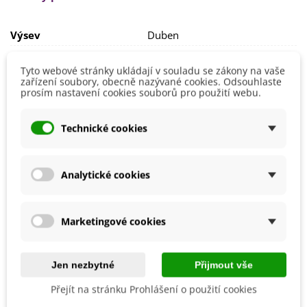
jaře
,
od února do června
do hloubky
0,2 cm
.
Šišák klíčí přibližně
2 měsíce
při teplotě
od 20 do 22 °C
.
Výsev
Duben
Výška
20 - 40 cm
Tyto webové stránky ukládají v souladu se zákony na vaše
Stanoviště
Slunečné
zařízení soubory, obecně nazývané cookies. Odsouhlaste
prosím nastavení cookies souborů pro použití webu.
Barva Květů
Fialová
Možnosti Pěstování
Venku
Technické cookies
BIO Kvalita
Ne
Mrazuvzdornost
Ano
Analytické cookies
Výrobce
SemenaOnline
Marketingové cookies
Mohlo by se také hodit
Jen nezbytné
Přijmout vše
Přejít na stránku Prohlášení o použití cookies