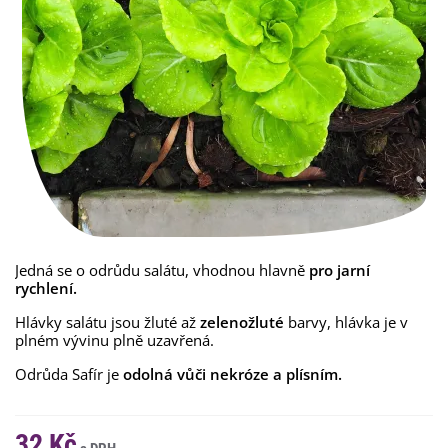
Jedná se o odrůdu salátu, vhodnou hlavně
pro jarní
rychlení.
Hlávky salátu jsou žluté až
zelenožluté
barvy, hlávka je v
plném vývinu plně uzavřená.
Odrůda Safír je
odolná vůči nekróze a plísním.
32 Kč