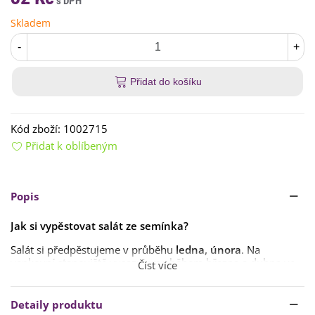
Skladem
-
+
Přidat do košíku
Kód zboží:
1002715
Přidat k oblíbeným
Popis
Jak si vypěstovat salát ze semínka?
Salát si předpěstujeme v průběhu
ledna, února
. Na
venkovní stanoviště vysazujeme během března a dubna ve
Číst více
chvíli, kdy má sazenice 3–4 pravé listy.
Semena vyséváme do hloubky maximálně
1 cm
, stačí je
Detaily produktu
pouze lehce zakrýt zeminou. Semínka klíčí při teplotě okolo