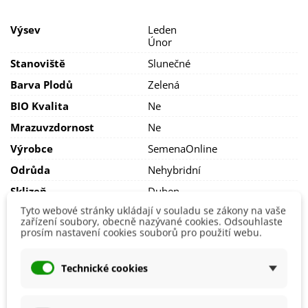
15 °C
.
Výsev
Leden
Konečné stanoviště volíme
slunečné se středně těžkou,
Únor
humózní, neutrální či mírně zásaditou
půdou.
Stanoviště
Slunečné
Vydatná zálivka zajistí křehké listy. Sázíme do sponu
25 x 30
cm
; lze vysévat průběžně.
Barva Plodů
Zelená
BIO Kvalita
Ne
Mrazuvzdornost
Ne
Výrobce
SemenaOnline
Odrůda
Nehybridní
Sklizeň
Duben
Květen
Tyto webové stránky ukládají v souladu se zákony na vaše
zařízení soubory, obecně nazývané cookies. Odsouhlaste
Ranost
Raná
prosím nastavení cookies souborů pro použití webu.
Odrůda Salátu
Listový
Technické cookies
Mohlo by se také hodit