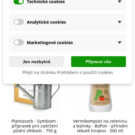
Ranost
Technické cookies
Raná
Odrůda Salátu
Listový
Analytické cookies
Mohlo by se také hodit
Marketingové cookies
Jen nezbytné
Přijmout vše
Přejít na stránku Prohlášení o použití cookies
Plantasorb - Symbiom -
Vermikompost na zeleninu
přípravek pro zadržení
a bylinky - BoPon - přírodní
půdní vlhkosti - 750 g
tekuté hnojivo - 500 ml