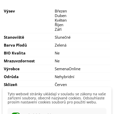
teplota ke klíčení se pohybuje kolem
10–20 °C.
Dobře snáší i
větší teplotní pokles.
Výsev
Březen
Duben
Vhodné je zakrýt sazenice
netkanou textilií
, která uchrání
Květen
rostliny před škůdci a zkrátí období vegetace.
Říjen
Září
Potřebuje
dostatečnou zálivku
, která zajistí šťavnaté a
křupavé listy.
Stanoviště
Slunečné
Barva Plodů
Zelená
BIO Kvalita
Ne
Mrazuvzdornost
Ne
Výrobce
SemenaOnline
Odrůda
Nehybridní
Sklizeň
Červen
Červenec
Květen
Tyto webové stránky ukládají v souladu se zákony na vaše
zařízení soubory, obecně nazývané cookies. Odsouhlaste
Říjen
prosím nastavení cookies souborů pro použití webu.
Srpen
Září