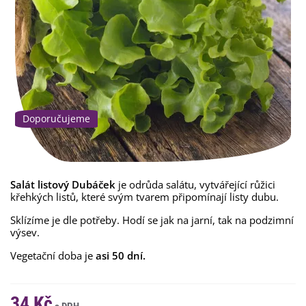
Doporučujeme
Salát listový Dubáček
je odrůda salátu, vytvářející růžici
křehkých listů, které svým tvarem připomínají listy dubu.
Sklízíme je dle potřeby. Hodí se jak na jarní, tak na podzimní
výsev.
Vegetační doba je
asi 50 dní.
34 Kč