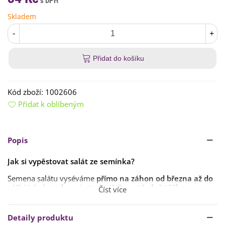
Skladem
-
+
Přidat do košíku
Kód zboží:
1002606
Přidat k oblíbeným
Popis
Jak si vypěstovat salát ze semínka?
Semena salátu vyséváme
přímo na záhon od března až do
září
. Vyžaduje
slunné stanoviště se středně těžkou,
Číst více
neutrální nebo mírně zásaditou půdou, bohatou na
humus.
Detaily produktu
Salát špatně snáší přímé hnojení a kyselé půdy. Ideální