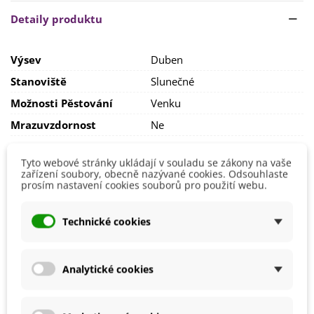
Pro zajištění optimální teploty a také pro ochranu před
Detaily produktu
škůdci doporučujeme zakrýt sazenice netkanou textilií.
Půda by měla být středně těžká, neutrální až mírně zásaditá.
Výsev
Duben
Nedoporučuje se přímé hnojení. Abyste si zajistili chutnou
úrodu, je nutné salát pravidelně zalévat.
Stanoviště
Slunečné
Možnosti Pěstování
Venku
Mrazuvzdornost
Ne
Tyto webové stránky ukládají v souladu se zákony na vaše
Mohlo by se také hodit
zařízení soubory, obecně nazývané cookies. Odsouhlaste
prosím nastavení cookies souborů pro použití webu.
Technické cookies
Analytické cookies