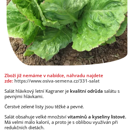
Zboží již nemáme v nabídce, náhradu najdete
zde:
https://www.osiva-semena.cz/331-salat
Salát hlávkový letní Kagraner je
kvalitní odrůda
salátu s
pevnými hlávkami.
Čerstvé zelené listy jsou těžké a pevné.
Salát obsahuje velké množství
vitamínů a kyseliny listové.
Má velmi málo kalorií, a proto je s oblibou využíván při
redukčních dietách.