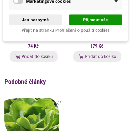
Marketingové cookies
Jen nezbytné
Přijmout vše
Jmenovky ve tvaru listu -
Kristalon start - Agro -
Přejít na stránku Prohlášení o použití cookies
zelené - pěstební pomůcky -
pevné hnojivo - 500 g
10 ks
74 Kč
179 Kč
Přidat do košíku
Přidat do košíku
Podobné články