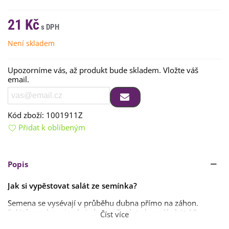
21 Kč
Není skladem
Upozorníme vás, až produkt bude skladem. Vložte váš
email.
Kód zboží:
1001911Z
Přidat k oblíbeným
Popis
Jak si vypěstovat salát ze semínka?
Semena se vysévají v průběhu dubna přímo na záhon.
Salátům vyhovuje plné slunce. Teplota by měla být 10 -
Číst více
20
°C.