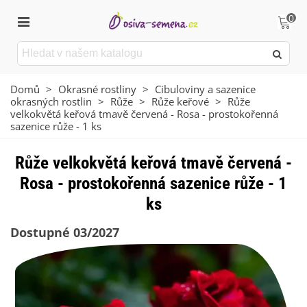
0
Domů
>
Okrasné rostliny
>
Cibuloviny a sazenice
okrasných rostlin
>
Růže
>
Růže keřové
>
Růže
velkokvětá keřová tmavě červená - Rosa - prostokořenná
sazenice růže - 1 ks
Růže velkokvětá keřová tmavě červená -
Rosa - prostokořenná sazenice růže - 1
ks
Dostupné 03/2027