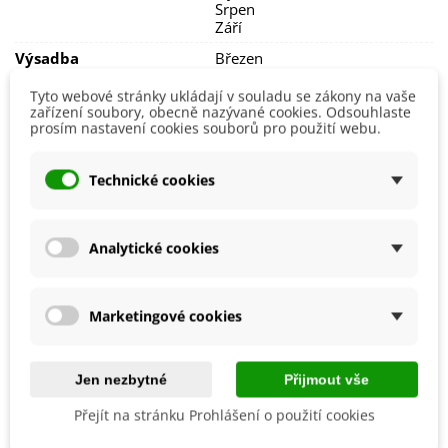
Srpen
Září
Výsadba
Březen
Duben
Květen
Tyto webové stránky ukládají v souladu se zákony na vaše
zařízení soubory, obecně nazývané cookies. Odsouhlaste
Listopad
prosím nastavení cookies souborů pro použití webu.
Říjen
Září
Možnosti Pěstování
Venku
Technické cookies
Mrazuvzdornost
Ano
Vegetační Doba
Trvalky
Analytické cookies
Odrůda
Nehybridní
Druh Růže
Keřová
Marketingové cookies
Období Výsadby
Jaro
8590811098072
ean13
Jen nezbytné
Přijmout vše
Přejít na stránku Prohlášení o použití cookies
Jak balíme cibulky?