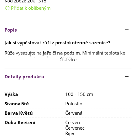
Kód zboží:
2001318
Přidat k oblíbeným
Popis
Jak si vypěstovat růži z
prostokořenné
sazenice?
Růže vysazujte na
jaře či na podzim
. Minimální teplota ke
zdárnému růstu je
alespoň 10 °C
.
Číst více
Růžím dopřejte
dostatek prostoru
, minimálně
50 cm mezi
jednotlivými rostlinami
. Pro výsadbu připravte jámu o
Detaily produktu
hloubce
50 cm
.
Půdu
prokypřete
a na dno jámy ideálně
Výška
100 - 150 cm
zapravte
dlouhodobě působící
hnojivo
. Vhodná je
např.
rohovina
. Půda by měla být
mírně kyselá s příměsí
Stanoviště
Polostín
písku
.
Barva Květů
Červená
Stanoviště by mělo být
slunečné
, příp.
mírně přistíněné
.
Doba Kvetení
Červen
Červenec
Říjen