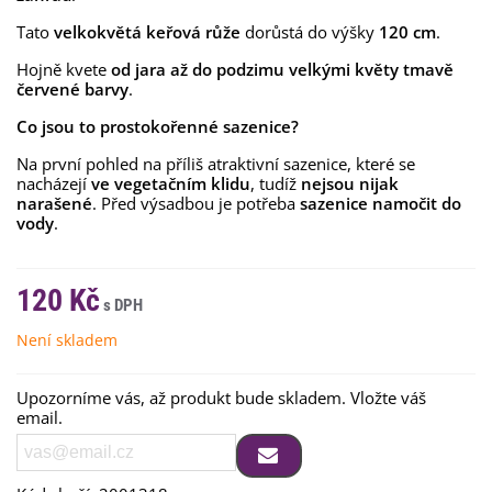
Tato
velkokvětá keřová růže
dorůstá do výšky
120 cm
.
Hojně kvete
od jara až do podzimu velkými
květy
tmavě
červené
barvy
.
Co jsou to prostokořenné sazenice?
Na první pohled na příliš atraktivní sazenice, které se
nacházejí
ve vegetačním klidu
, tudíž
nejsou nijak
narašené
. Před výsadbou je potřeba
sazenice namočit do
vody
.
120 Kč
Není skladem
Upozorníme vás, až produkt bude skladem. Vložte váš
email.