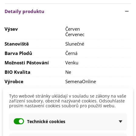
Stanoviště
slunečné
, rostlině vyhovují spíš chladnější
oblasti.
Detaily produktu
Půda by měla být
hlinitopísčitá, středně těžká, dostatečně
výživná
, která zadržuje dostatek vláhy. Nedoporučujeme
Výsev
Červen
používat organická hnojiva.
Červenec
Úrodu sklízíme nejpozději před prvními mrazy. Lze pěstovat
Stanoviště
Slunečné
jako další plodinu po sklizni rané zeleniny.
Barva Plodů
Černá
Možnosti Pěstování
Venku
BIO Kvalita
Ne
Výrobce
SemenaOnline
Odrůda
Nehybridní
Tyto webové stránky ukládají v souladu se zákony na vaše
Sklizeň
Listopad
zařízení soubory, obecně nazývané cookies. Odsouhlaste
Říjen
prosím nastavení cookies souborů pro použití webu.
Ranost
Poloraná
Technické cookies
Mohlo by se také hodit