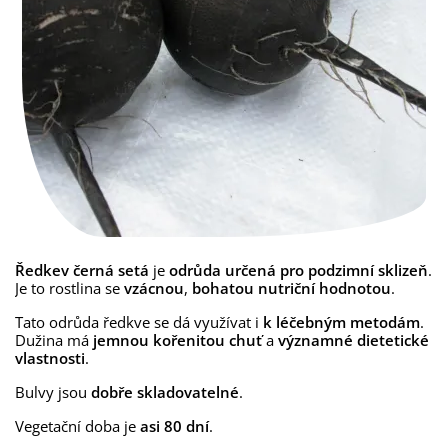
Ředkev černá setá
je
odrůda určená pro podzimní sklizeň
.
Je to rostlina se
vzácnou
,
bohatou nutriční hodnotou
.
Tato odrůda ředkve se dá využívat i
k léčebným metodám
.
Dužina má
jemnou kořenitou chuť
a
významné dietetické
vlastnosti
.
Bulvy jsou
dobře skladovatelné
.
Vegetační doba je
asi 80 dní
.