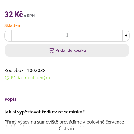
32 Kč
Skladem
-
+
Přidat do košíku
Kód zboží:
1002038
Přidat k oblíbeným
Popis
Jak si vypěstovat ředkev ze semínka?
Přímý výsev na stanoviště provádíme v polovině července
do hloubky
2 cm
. Spon volíme
50 x 30 cm
.
Číst více