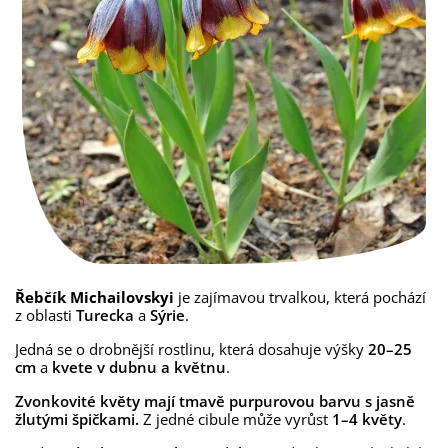
Řebčík Michailovskyi
je zajímavou trvalkou, která pochází
z oblasti
Turecka
a
Sýrie
.
Jedná se o drobnější rostlinu, která dosahuje výšky
20–25
cm
a
kvete v dubnu a květnu
.
Zvonkovité květy mají tmavě purpurovou barvu s jasně
žlutými špičkami.
Z jedné cibule může vyrůst
1–4 květy
.