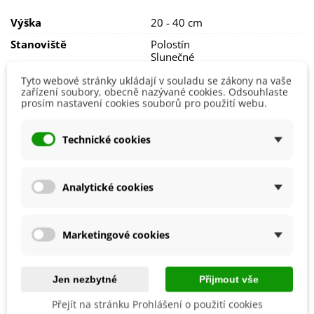
Rostliny můžete nechat přes zimu
na venkovním stanovišti
.
Výška
20 - 40 cm
POZOR: Celá rostlina je jedovatá, hlavně její cibule!
Stanoviště
Polostín
Slunečné
Barva Květů
Fialová
Tyto webové stránky ukládají v souladu se zákony na vaše
Žlutá
zařízení soubory, obecně nazývané cookies. Odsouhlaste
prosím nastavení cookies souborů pro použití webu.
Doba Kvetení
Duben
Květen
Technické cookies
Výsadba
Srpen
Září
Možnosti Pěstování
Venku
Analytické cookies
Mrazuvzdornost
Ano
Výrobce
SemenaOnline
Marketingové cookies
Vegetační Doba
Trvalky
Roční Období Kvetení
Kvetoucí na jaře
Jen nezbytné
Přijmout vše
Období Výsadby
Podzim
Přejít na stránku Prohlášení o použití cookies