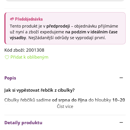
🌱 Předobjednávka
Tento produkt je v
předprodeji
– objednávku přijímáme
už nyní a zboží expedujeme
na podzim v ideálním čase
výsadby
. Nejžádanější odrůdy se vyprodají první.
Kód zboží:
2001308
Přidat k oblíbeným
Popis
Jak si vypěstovat řebčík z cibulky?
Cibulky řebčíků sadíme
od srpna do října
do hloubky
10–20
cm
.
Číst více
Půda by měla být
propustná a hlinitopísčitá
. Rostlinám
bude vyhovovat
slunečné či polostinné
stanoviště
. Na
Detaily produktu
jednom záhonku
vydrží i 10 let
.