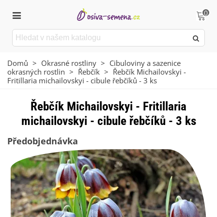
0
Domů
>
Okrasné rostliny
>
Cibuloviny a sazenice
okrasných rostlin
>
Řebčík
>
Řebčík Michailovskyi -
Fritillaria michailovskyi - cibule řebčíků - 3 ks
Řebčík Michailovskyi - Fritillaria
michailovskyi - cibule řebčíků - 3 ks
Předobjednávka