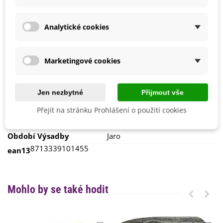
Jarní
Květen
Možnosti Pěstování
Venku
Analytické cookies
BIO Kvalita
Ne
Výrobce
SemenaOnline
Marketingové cookies
Odrůda
Nehybridní
Sklizeň
Červen
Jen nezbytné
Přijmout vše
Duben
Květen
Přejít na stránku Prohlášení o použití cookies
Ranost
Raná
Období Výsadby
Jaro
8713339101455
ean13
Mohlo by se také hodit