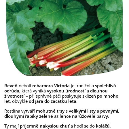
Reveň
neboli
rebarbora Victoria
je tradiční a
spolehlivá
odrůda
, která vyniká
vysokou úrodností
a
dlouhou
životností
– při správné péči poskytuje sklizeň
po mnoho
let
, obvykle
od jara do začátku léta
.
Rostlina vytváří
mohutné trsy
s
velikými listy
a
pevnými
,
dlouhými řapíky zelené
až
lehce narůžovělé barvy
.
Ty mají
příjemně nakyslou chuť
a hodí se do
koláčů
,