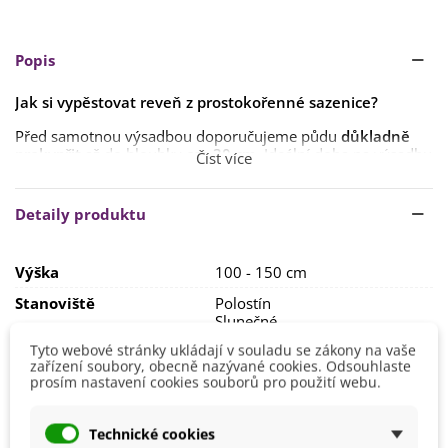
Popis
Jak si vypěstovat reveň z
prostokořenné
sazenice?
Před samotnou výsadbou doporučujeme půdu
důkladně
prokypřit
až do hloubky
cca 30 cm
. Ideální doba na výsadbu
Číst více
je
duben až květen
.
Stanoviště vybereme
slunečné či polostinné
. Kořen
Detaily produktu
vysazujeme
do hloubky
10 cm
. Půda by měla být
kyselejší
,
humózní
.
Výška
100 - 150 cm
Doporučujeme rebarboru
hnojit
.
Stanoviště
Polostín
Slunečné
Tyto webové stránky ukládají v souladu se zákony na vaše
Barva Květů
Bílá
zařízení soubory, obecně nazývané cookies. Odsouhlaste
prosím nastavení cookies souborů pro použití webu.
Doba Kvetení
Červen
Červenec
Výsadba
Duben
Technické cookies