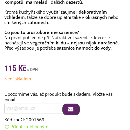
kompotů
,
marmelád
i dalších
dezertů
.
Kromě kuchyňského využití zaujme i
dekorativním
vzhledem
, takže se dobře uplatní také v
okrasných
nebo
smíšených záhonech
.
Co jsou to prostokořenné sazenice?
Na první pohled ne příliš atraktivní sazenice, které se
nacházejí
ve vegetačním klidu
–
nejsou nijak narašené
.
Před výsadbou je potřeba
sazenice namočit do vody
.
115 Kč
Není skladem
Upozorníme vás, až produkt bude skladem. Vložte váš
email.
Kód zboží:
2001569
Přidat k oblíbeným