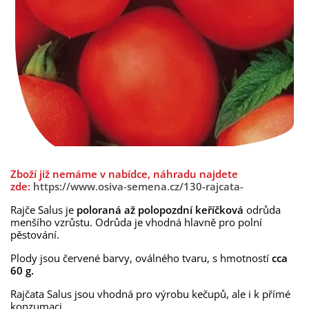
Zboží již nemáme v nabídce, náhradu najdete
zde:
https://www.osiva-semena.cz/130-rajcata-
Rajče Salus je
poloraná až polopozdní keříčková
odrůda
menšího vzrůstu. Odrůda je vhodná hlavně pro polní
pěstování.
Plody jsou červené barvy, oválného tvaru, s hmotností
cca
60 g.
Rajčata Salus jsou vhodná pro výrobu kečupů, ale i k přímé
konzumaci.