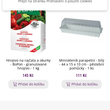
Přejít na stránku Prohlášení o použití cookies
Hnojivo na rajčata a okurky
Miniskleník parapetní - bílý
- BoPon - granulované
- 44 x 15 x 10 cm - pěstební
hnojivo - 1 kg
pomůcky - 1 ks
145 Kč
111 Kč
Přidat do košíku
Přidat do košíku