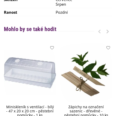
Srpen
Ranost
Pozdní
Mohlo by se také hodit
Miniskleník s ventilací - bílý
Zápichy na označení
- 47 x 20 x 20 cm - pěstební
sazenic - dřevěné -
pomůcky - 1 ks
pěstební pomůcky - 10 ks