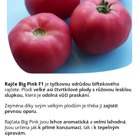
Rajče Big Pink F1
je
tyčkovou odrůdou biftekového
rajčete. Plodí
velké
asi čtvrtkilové plody s růžovou lesklou
slupkou
, která je
odolná vůči praskání
.
Zejména díky svým velkým plodům je třeba jí
zajistit
pevnou oporu
.
Rajčata Big Pink jsou
lehce
aromatická
a
velmi lahodná
.
Jsou určena jak
k přímé konzumaci
, tak i
k tepelným
úpravám
.