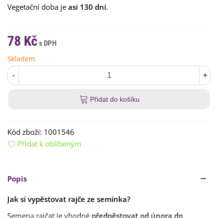
Vegetační doba je
asi 130 dní
.
78 Kč
Skladem
-
+
Přidat do košíku
Kód zboží:
1001546
Přidat k oblíbeným
Popis
Jak si vypěstovat rajče ze semínka?
Semena rajčat je vhodné
předpěstovat
od února do