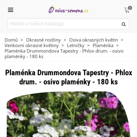
0
Domů
>
Okrasné rostliny
>
Osiva okrasných květin
>
Venkovní okrasné květiny
>
Letničky
>
Plaménka
>
Plaménka Drummondova Tapestry - Phlox drum. - osivo
plaménky - 180 ks
Plaménka Drummondova Tapestry - Phlox
drum. - osivo plaménky - 180 ks