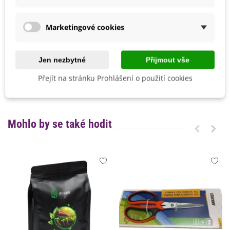
Září
Možnosti Pěstování
V nádobě
Venku
Marketingové cookies
Mrazuvzdornost
Ne
Výrobce
SemenaOnline
Jen nezbytné
Přijmout vše
Vegetační Doba
Letničky
Přejít na stránku Prohlášení o použití cookies
Odrůda
Nehybridní
Mohlo by se také hodit