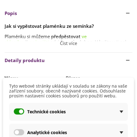
Popis
Jak si vypěstovat plaménku ze semínka?
Plaménku si můžeme
předpěstovat
ve
skleníku
či
pařeništi
od února do dubna
.
V květnu
ji pak
Číst více
můžeme vysévat
na konečné stanoviště
. Je důležité
semena nezasévat příliš hluboko do země, pouze
na
povrch
substrátu
.
Detaily produktu
Klíčení obvykle trvá
1–2 týdny
, ideální teplota se
pohybuje
mezi 16–18 °C
.
Výsev
Březen
Duben
Rostlina potřebuje
slunečné stanoviště
a
konstantní
Tyto webové stránky ukládají v souladu se zákony na vaše
Únor
vlhkost půdy
. Půda by měla být
propustná
,
hluboká
,
s
zařízení soubory, obecně nazývané cookies. Odsouhlaste
dostatkem živin
prosím nastavení cookies souborů pro použití webu.
.
Výška
20 - 40 cm
Stanoviště
Slunečné
Technické cookies
Barva Květů
Směs barev
Doba Kvetení
Červenec
Analytické cookies
Srpen