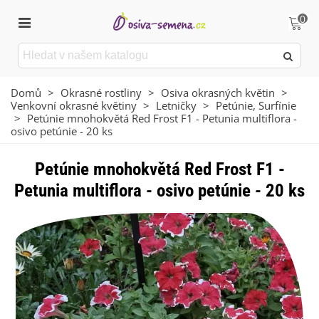
0
Domů
>
Okrasné rostliny
>
Osiva okrasných květin
>
Venkovní okrasné květiny
>
Letničky
>
Petúnie, Surfínie
>
Petúnie mnohokvětá Red Frost F1 - Petunia multiflora -
osivo petúnie - 20 ks
Petúnie mnohokvětá Red Frost F1 -
Petunia multiflora - osivo petúnie - 20 ks