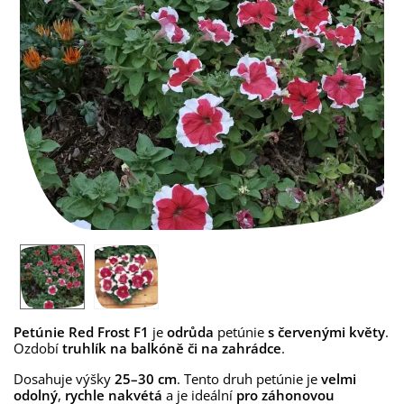
Petúnie Red Frost F1
je
odrůda
petúnie
s červenými květy
.
Ozdobí
truhlík na balkóně či na zahrádce
.
Dosahuje výšky
25–30 cm
. Tento druh petúnie je
velmi
odolný
,
rychle nakvétá
a je ideální
pro záhonovou