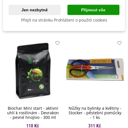
Odrůda
Hybridní F1
Jen nezbytné
Přijmout vše
Přejít na stránku Prohlášení o použití cookies
Mohlo by se také hodit
Biochar Mini start - aktivní
Nůžky na bylinky a květiny -
uhlí k rostlinám - Devrakon
Stocker - pěstební pomůcky
- pevné hnojivo - 300 ml
- 1 ks
110 Kč
311 Kč