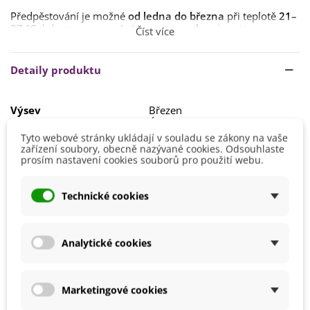
Předpěstování je možné
od ledna do března
při teplotě
21–
27 °C
, kdy semena vyséváme
na povrch
substrátu
.
Číst více
Doba klíčeni je
10–21 dní
, v některých případech i
déle
.
Detaily produktu
Po posledních mrazech je možné rostliny přesadit
ven na
konečné stanoviště
. Rostlina
nesnáší přímé
slunce
,
polostín
je ideální.
Výsev
Březen
Únor
Substrát
je nutné udržovat
neustále vlhký
, a to už během
výsevu. Nikoliv však přemokřený. Vhodný je
substrát pro
Tyto webové stránky ukládají v souladu se zákony na vaše
Výška
20 - 40 cm
okrasné rostliny
,
propustný
,
dobře prokypřený
.
zařízení soubory, obecně nazývané cookies. Odsouhlaste
prosím nastavení cookies souborů pro použití webu.
Stanoviště
Polostín
Barva Květů
Červená
Technické cookies
Doba Kvetení
Červen
Červenec
Srpen
Analytické cookies
Možnosti Pěstování
Venku
Vhodné Pro
Balkónové rostliny
Marketingové cookies
Výrobce
SemenaOnline