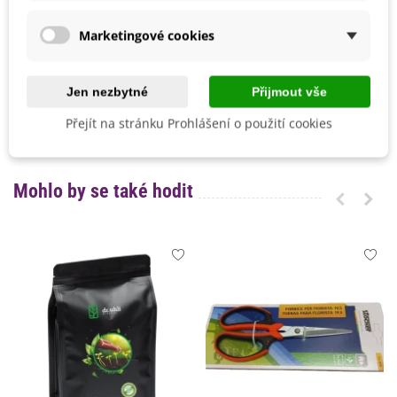
Možnosti Pěstování
Venku
Marketingové cookies
Mrazuvzdornost
Ne
Výrobce
SemenaOnline
Jen nezbytné
Přijmout vše
Vegetační Doba
Letničky
Přejít na stránku Prohlášení o použití cookies
Odrůda
Hybridní F1
Mohlo by se také hodit