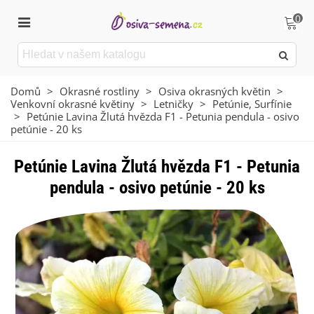
0
Domů
>
Okrasné rostliny
>
Osiva okrasných květin
>
Venkovní okrasné květiny
>
Letničky
>
Petúnie, Surfínie
>
Petúnie Lavina Žlutá hvězda F1 - Petunia pendula - osivo
petúnie - 20 ks
Petúnie Lavina Žlutá hvězda F1 - Petunia
pendula - osivo petúnie - 20 ks