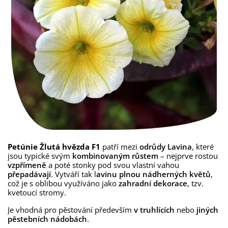
Petúnie Žlutá hvězda F1
patří mezi
odrůdy Lavina
, které
jsou typické svým
kombinovaným růstem
– nejprve rostou
vzpřímeně
a poté stonky pod svou vlastní vahou
přepadávají
. Vytváří tak l
avinu plnou nádherných květů
,
což je s oblibou využíváno jako
zahradní dekorace
, tzv.
kvetoucí stromy.
Je vhodná pro pěstování především
v truhlících
nebo
jiných
pěstebních nádobách
.