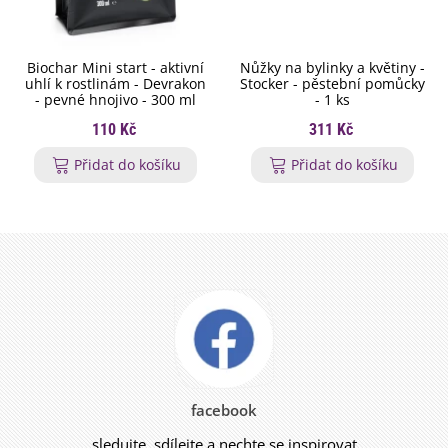
Biochar Mini start - aktivní
Nůžky na bylinky a květiny -
uhlí k rostlinám - Devrakon
Stocker - pěstební pomůcky
- pevné hnojivo - 300 ml
- 1 ks
110 Kč
311 Kč
Přidat do košíku
Přidat do košíku
facebook
sledujte, sdílejte a nechte se inspirovat