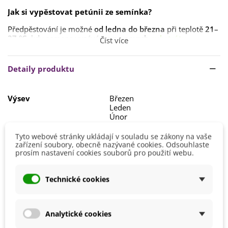
Jak si vypěstovat petúnii ze semínka?
Předpěstování je možné
od ledna do března
při teplotě
21–
27 °C
, kdy semena vyséváme
na povrch
substrátu
.
Číst více
Doba klíčeni je
10–21 dní
, v některých případech i
déle
.
Detaily produktu
Po posledních mrazech je možné rostliny přesadit
ven na
konečné stanoviště
. Rostlina
nesnáší přímé
slunce
,
polostín
je ideální.
Výsev
Březen
Leden
Substrát
je nutné udržovat
neustále vlhký
, a to už během
Únor
výsevu. Nikoliv však přemokřený. Vhodný je
substrát pro
okrasné rostliny
,
propustný
,
dobře prokypřený
.
Výška
20 - 40 cm
Tyto webové stránky ukládají v souladu se zákony na vaše
zařízení soubory, obecně nazývané cookies. Odsouhlaste
Stanoviště
Slunečné
prosím nastavení cookies souborů pro použití webu.
Barva Květů
Žlutá
Technické cookies
Doba Kvetení
Červen
Červenec
Květen
Říjen
Analytické cookies
Srpen
Září