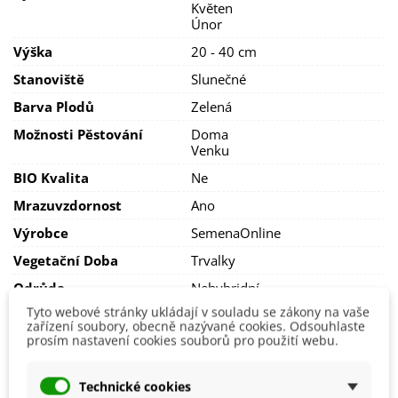
Květen
Únor
Vyžaduje
pravidelnou
zálivku
a
přihnojení
kompostem
nebo
hnojivem
na
Výška
20 - 40 cm
zeleninu
.
Stanoviště
Slunečné
Barva Plodů
Zelená
Možnosti Pěstování
Doma
Venku
BIO Kvalita
Ne
Mrazuvzdornost
Ano
Výrobce
SemenaOnline
Vegetační Doba
Trvalky
Odrůda
Nehybridní
Tyto webové stránky ukládají v souladu se zákony na vaše
Sklizeň
Červen
zařízení soubory, obecně nazývané cookies. Odsouhlaste
Červenec
prosím nastavení cookies souborů pro použití webu.
Květen
Říjen
Srpen
Technické cookies
Září