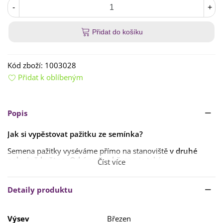
-
+
Přidat do košíku
Kód zboží:
1003028
Přidat k oblíbeným
Popis
Jak si vypěstovat pažitku ze semínka?
Semena pažitky vyséváme přímo na stanoviště
v druhé
polovině května
.
Od února
a
března
je také
Číst více
můžete
předpěstovat doma
.
Doba klíčení je
2–3 týdny
, i
déle
. Doporučený spon je
30 x
Detaily produktu
15 cm
. Předpěstované rostlinky přemístíme
ven v dubnu
.
Pažitce vyberte
slunečné stanoviště
,
s výživnou
a
dobře
Výsev
Březen
propustnou půdou
.