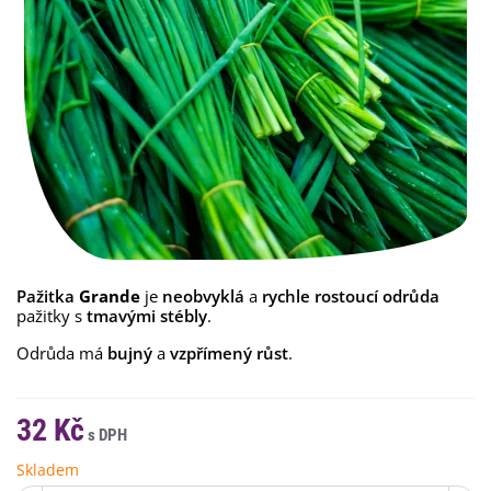
Pažitka
Grande
je
neobvyklá
a
rychle rostoucí
odrůda
pažitky s
tmavými stébly
.
Odrůda má
bujný
a
vzpřímený růst
.
32 Kč
Skladem