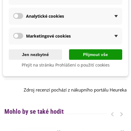
Ranost
Raná
Analytické cookies
Recenze
Marketingové cookies
Výhody:
Jen nezbytné
Přijmout vše
Skvělá chuť. Skvěle se hodí na chleba s
máslem a vajíčkem a do salátů.
Přejít na stránku Prohlášení o použití cookies
Petr B.
11.03.2025
Zdroj recenzí pochází z nákupního portálu Heureka
Mohlo by se také hodit