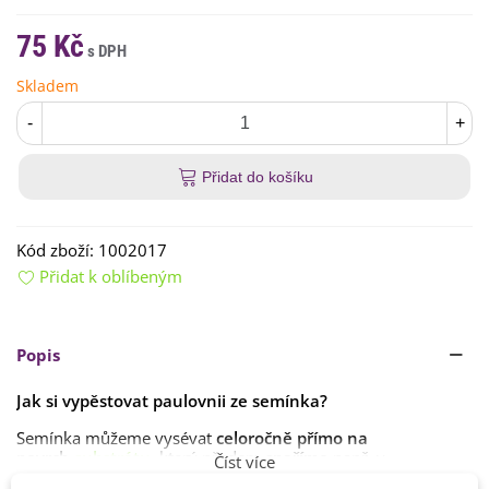
75 Kč
Skladem
-
+
Přidat do košíku
Kód zboží:
1002017
Přidat k oblíbeným
Popis
Jak si vypěstovat paulovnii ze semínka?
Semínka můžeme vysévat
celoročně přímo na
povrch
substrátu
, který předem
spaříme
např. v
Číst více
mikrovlnné troubě. Doba klíčení je
1–4 týdny nebo déle
.