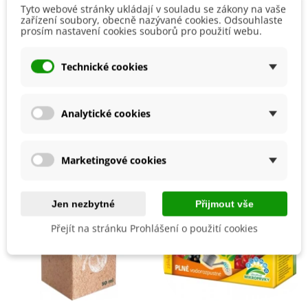
Doporučujeme každé semínko vložit
do
Tyto webové stránky ukládají v souladu se zákony na vaše
samostatného
květináče
.
zařízení soubory, obecně nazývané cookies. Odsouhlaste
Detaily produktu
prosím nastavení cookies souborů pro použití webu.
Stanoviště volíme
slunečné s kyprou půdou s dostatkem
živin
. Pravidelně
hnojíme
a
zaléváme
.
Výrobce
SemenaOnline
Technické cookies
Ačkoli je rostlina
mrazuvzdorná
, mladší rostlinky
doporučujeme na zimu
zakrýt
nebo přenést do chladné
místnosti
.
Mohlo by se také hodit
Analytické cookies
Marketingové cookies
Jen nezbytné
Přijmout vše
Přejít na stránku Prohlášení o použití cookies