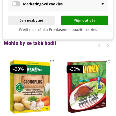
Marketingové cookies
Sklizeň
Červenec
Srpen
Září
Jen nezbytné
Přijmout vše
Ranost
Poloraná
Raná
Přejít na stránku Prohlášení o použití cookies
Mohlo by se také hodit
-30%
-30%