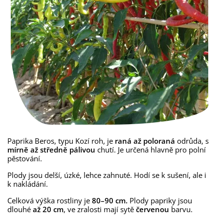
Paprika Beros, typu Kozí roh, je
raná až poloraná
odrůda, s
mírně až středně pálivou
chutí. Je určená hlavně pro polní
pěstování.
Plody jsou delší, úzké, lehce zahnuté. Hodí se k sušení, ale i
k nakládání.
Celková výška rostliny je
80–90 cm.
Plody papriky jsou
dlouhé
až 20 cm
, ve zralosti mají sytě
červenou
barvu.