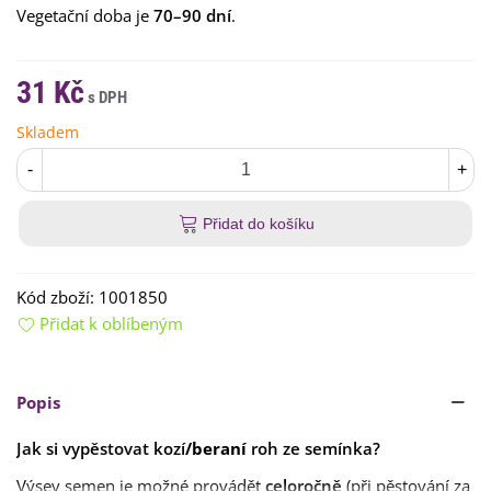
Vegetační doba je
70–90 dní
.
31 Kč
Skladem
-
+
Přidat do košíku
Kód zboží:
1001850
Přidat k oblíbeným
Popis
Jak si vypěstovat kozí
/beraní
roh ze semínka?
Výsev semen je možné provádět
celoročně
(při pěstování za