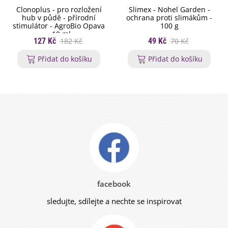
Clonoplus - pro rozložení
Slimex - Nohel Garden -
hub v půdě - přírodní
ochrana proti slimákům -
stimulátor - AgroBio Opava
100 g
- 10 ml
127 Kč
182 Kč
49 Kč
70 Kč
Přidat do košíku
Přidat do košíku
facebook
sledujte, sdílejte a nechte se inspirovat