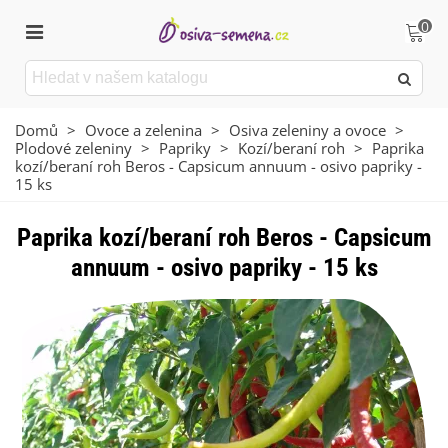
0
Domů
>
Ovoce a zelenina
>
Osiva zeleniny a ovoce
>
Plodové zeleniny
>
Papriky
>
Kozí/beraní roh
>
Paprika
kozí/beraní roh Beros - Capsicum annuum - osivo papriky -
15 ks
Paprika kozí/beraní roh Beros - Capsicum
annuum - osivo papriky - 15 ks