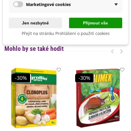
Odrůda
Nehybridní
°C.
Marketingové cookies
Sklizeň
Červenec
Srpen
Září
Jen nezbytné
Přijmout vše
Ranost
Poloraná
Přejít na stránku Prohlášení o použití cookies
Mohlo by se také hodit
-30%
-30%