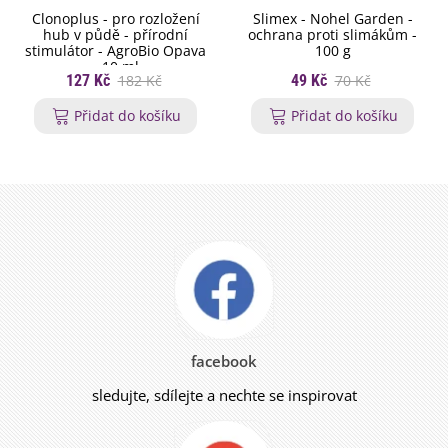
Clonoplus - pro rozložení
Slimex - Nohel Garden -
hub v půdě - přírodní
ochrana proti slimákům -
stimulátor - AgroBio Opava
100 g
- 10 ml
127 Kč
182 Kč
49 Kč
70 Kč
Přidat do košíku
Přidat do košíku
facebook
sledujte, sdílejte a nechte se inspirovat