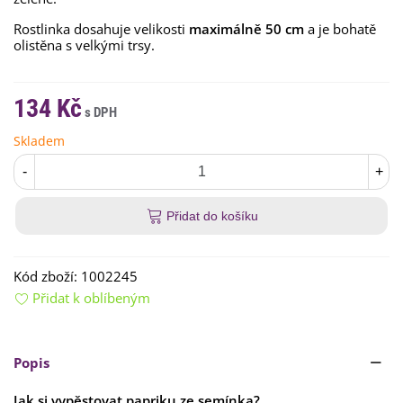
Rostlinka dosahuje velikosti
maximálně
50 cm
a je bohatě
olistěna s velkými trsy.
134 Kč
Skladem
-
+
Přidat do košíku
Kód zboží:
1002245
Přidat k oblíbeným
Popis
Jak si vypěstovat papriku ze semínka?