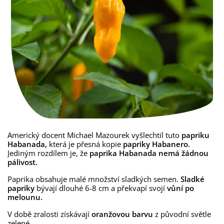
Americký docent Michael Mazourek vyšlechtil tuto
papriku
Habanada,
která je přesná kopie
papriky Habanero.
Jediným rozdílem je, že
paprika Habanada nemá žádnou
pálivost.
Paprika obsahuje malé množství sladkých semen.
Sladké
papriky
bývají dlouhé 6-8 cm a překvapí svojí
vůní po
melounu.
V době zralosti získávají
oranžovou barvu
z původní světle
zelené.