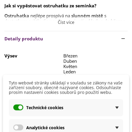
Jak si vypěstovat ostruhatku
ze semínka?
Ostruhatka
nejlépe prospívá na
slunném místě
s
dostatkem světla
. Semena se
vysévají od ledna do března
Číst více
do květináčů
s propustnou půdou.
Klíčí při
teplotě 15–18 °C zhruba 7–10 dní
. Po vyklíčení se
Detaily produktu
sazenice přesazují do
větších nádob
(březen až květen) a
pěstují se při
teplotě kolem 12–15 °C
. V květnu ji lze
přemístit ven
.
Výsev
Březen
Duben
Zálivka by měla být
pravidelná
, ale
střídmá
– substrát by
Květen
měl mezi zálivkami vyschnout. Rostlina je
odolná vůči
Leden
suchu
a
nesnáší přemokření
.
Únor
Pokud méně kvete,
pomůže seříznutí
, které
podpoří růst
i
Tyto webové stránky ukládají v souladu se zákony na vaše
Výška
20 - 40 cm
zařízení soubory, obecně nazývané cookies. Odsouhlaste
tvorbu nových květů
. Během měsíce po řezu
znovu
prosím nastavení cookies souborů pro použití webu.
bohatě rozkvete
.
Stanoviště
Slunečné
Barva Květů
Růžová
Technické cookies
Doba Kvetení
Červen
Červenec
Srpen
Analytické cookies
Září