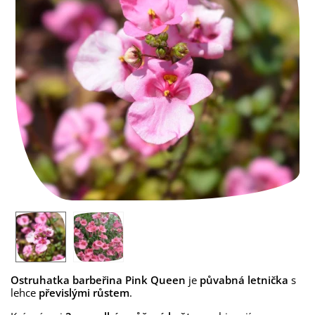
Ostruhatka barbeřina Pink Queen
je
půvabná letnička
s
lehce
převislými růstem
.