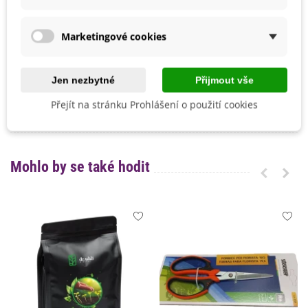
Možnosti Pěstování
Venku
BIO Kvalita
Ne
Marketingové cookies
Mrazuvzdornost
Ne
Výrobce
SemenaOnline
Jen nezbytné
Přijmout vše
Vegetační Doba
Letničky
Přejít na stránku Prohlášení o použití cookies
Odrůda
Nehybridní
Mohlo by se také hodit