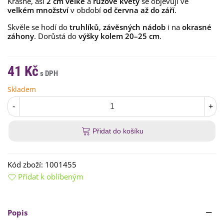
Krásné, asi
2 cm velké
a
růžové květy
se objevují ve
velkém množství
v období
od června až do září
.
Skvěle se hodí do
truhlíků
,
závěsných nádob
i na
okrasné
záhony
. Dorůstá do
výšky kolem 20–25 cm
.
41 Kč
Skladem
-
+
Přidat do košíku
Kód zboží:
1001455
Přidat k oblíbeným
Popis