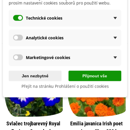
Ostnoplod Lví koule -
Ambrózie ostnitá Desert
prosím nastavení cookies souborů pro použití webu.
Gomphocarpus
Star - Amberboa muricata
physocarpus - osivo
- osivo ambrózie - 50 ks
48 Kč
36 Kč
Technické cookies
ostnoplodu - 30 ks
Přidat do košíku
Přidat do košíku
Analytické cookies
Marketingové cookies
Jen nezbytné
Přijmout vše
Přejít na stránku Prohlášení o použití cookies
Svlačec trojbarevný Royal
Emilia javanica Irish poet