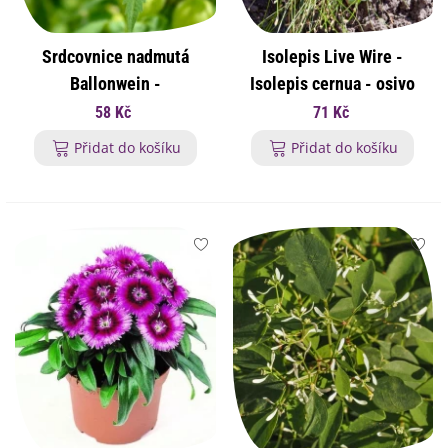
Srdcovnice nadmutá
Isolepis Live Wire -
Ballonwein -
Isolepis cernua - osivo
Cardiospermum
okrasných trav - 10 ks
58 Kč
71 Kč
halicacabum - osivo
Přidat do košíku
Přidat do košíku
srdcovnice - 15 ks