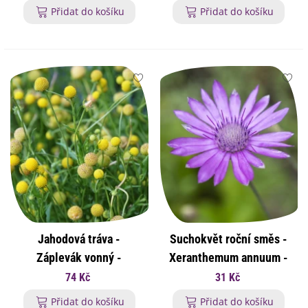
Přidat do košíku
Přidat do košíku
Jahodová tráva -
Suchokvět roční směs -
Záplevák vonný -
Xeranthemum annuum -
Cephalophora aromatica -
osivo suchokvětu - 100
74 Kč
31 Kč
osivo jahodové trávy - 10
ks
Přidat do košíku
Přidat do košíku