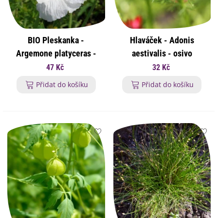
BIO Pleskanka -
Hlaváček - Adonis
Argemone platyceras -
aestivalis - osivo
bio osivo pleskanky - 50
hlaváčku - 80 ks
47 Kč
32 Kč
ks
Přidat do košíku
Přidat do košíku