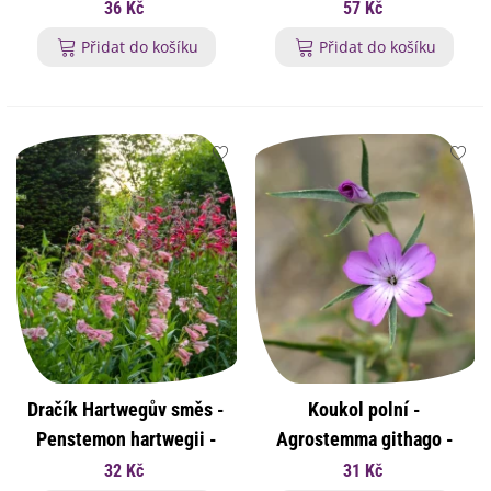
kvamoklitu - 20 ks
argentea - osivo
36 Kč
57 Kč
stříbrného deště - 6 ks
Přidat do košíku
Přidat do košíku
Dračík Hartwegův směs -
Koukol polní -
Penstemon hartwegii -
Agrostemma githago -
osivo dračíku - 300 ks
osivo koukolu - 50 ks
32 Kč
31 Kč