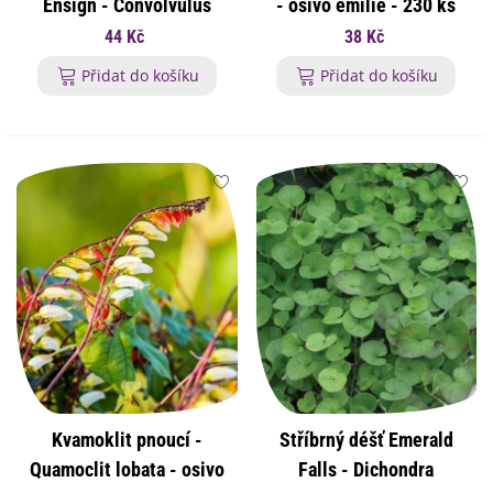
Ensign - Convolvulus
- osivo emilie - 230 ks
tricolor - osivo svlačce -
44 Kč
38 Kč
50 ks
Přidat do košíku
Přidat do košíku
Kvamoklit pnoucí -
Stříbrný déšť Emerald
Quamoclit lobata - osivo
Falls - Dichondra