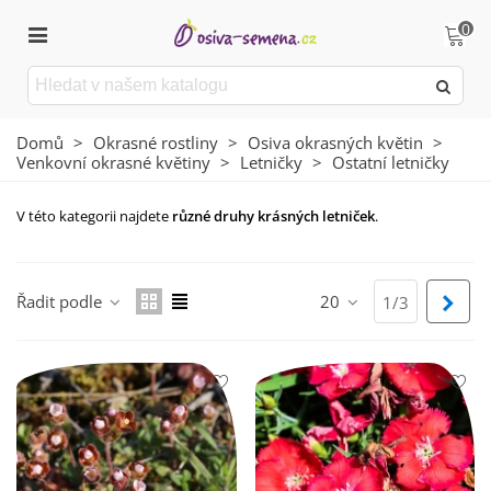
0
Domů
>
Okrasné rostliny
>
Osiva okrasných květin
>
Venkovní okrasné květiny
>
Letničky
>
Ostatní letničky
V této kategorii najdete
různé druhy krásných letniček
.
Číst více
Řadit podle
20
Dalš
1/3