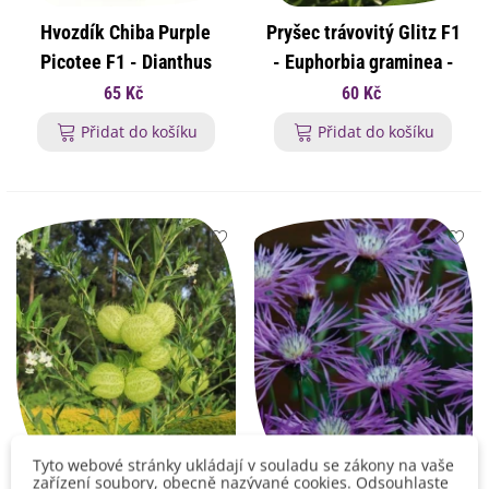
Hvozdík Chiba Purple
Pryšec trávovitý Glitz F1
Picotee F1 - Dianthus
- Euphorbia graminea -
interspecific - osivo
osivo pryšce - 12 ks
65 Kč
60 Kč
hvozdíku - 18 ks
Přidat do košíku
Přidat do košíku
Tyto webové stránky ukládají v souladu se zákony na vaše
zařízení soubory, obecně nazývané cookies. Odsouhlaste