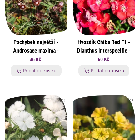
Pochybek největší -
Hvozdík Chiba Red F1 -
Androsace maxima -
Dianthus interspecific -
osivo pochybku - 15 ks
osivo hvozdíku - 18 ks
36 Kč
60 Kč
Přidat do košíku
Přidat do košíku