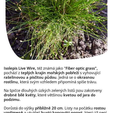
Isolepis Live Wire,
též známá jako "
Fiber optic grass",
pochází z
teplých krajin mořských pobřeží
s vyhovující
rašelinovou a písčitou půdou
. Jedná se o
okrasnou
rostlinu
, která svým vzhledem připomíná spíše trávu.
Na špičce dlouhých úzkých zelených listů jsou zakotveny
drobné bílé květy
, které většinou
kvetou od jara do
podzimu.
Dorůstá do výšky
přibližně 20 cm
. Listy na počátku
rostou
vzpřímeně
a utvářejí
hustý kopcovitý porost
, který již není