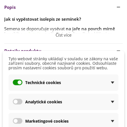
Popis
Jak si vypěstovat isolepis ze semínek?
Semena se doporučuje vysévat
na jaře na povrch mírně
kyselého
substrátu
s příměsí rašeliny.
Doba klíčení se
Číst více
pohybuje
okolo 20–30 dní
při teplotě
okolo 22 °C
.
Teoreticky je lze vysévat
během celého roku
, jen u
Detaily produktu
podzimních výsevů
je potřeba pěstovat rostliny
nejprve
doma
, než je vysadíte do venkovní půdy.
Tyto webové stránky ukládají v souladu se zákony na vaše
zařízení soubory, obecně nazývané cookies. Odsouhlaste
Výsev
Březen
prosím nastavení cookies souborů pro použití webu.
Rostlinám sice
nevadí mrazy
, ale kombinace vlhka a zimy
Duben
by mohla být pro mladé rostlinky fatální. Stanoviště volíme
na slunci
i
ve stínu
.
Výška
20 - 40 cm
Technické cookies
Vzrostlé semenáčky lze
vyjednotit
a
zasadit samostatně
.
Stanoviště
Polostín
Slunečné
Analytické cookies
Barva Květů
Bílá
Možnosti Pěstování
Doma
Venku
Marketingové cookies
Výrobce
SemenaOnline