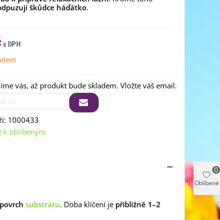
odpuzují
škůdce háďátko
.
č
ladem
me vás, až produkt bude skladem. Vložte váš email.
í:
1000433
t k oblíbeným
0
Oblíbené
 povrch
substrátu
. Doba klíčení je
přibližně
1–2