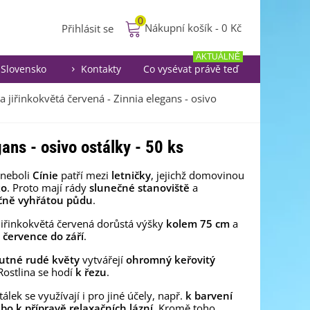
0
Nákupní košík
-
0 Kč
Přihlásit se
AKTUÁLNĚ
Slovensko
Kontakty
Co vysévat právě teď
a jiřinkokvětá červená - Zinnia elegans - osivo
ans - osivo ostálky - 50 ks
neboli
Cínie
patří mezi
letničky
, jejichž domovinou
ko
. Proto mají rády
slunečné stanoviště
a
čně vyhřátou půdu
.
jiřinkokvětá červená dorůstá výšky
kolem 75 cm
a
 července do září
.
tné rudé květy
vytvářejí
ohromný keřovitý
 Rostlina se hodí
k řezu
.
álek se využívají i pro jiné účely, např.
k barvení
bo k přípravě relaxačních lázní
. Kromě toho