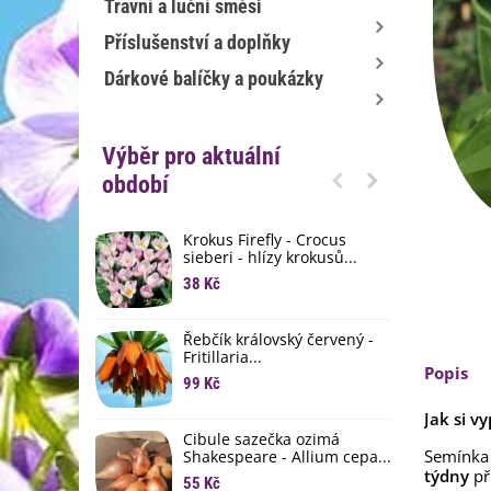
Travní a luční směsi
Příslušenství a doplňky
Dárkové balíčky a poukázky
Výběr pro aktuální
období
Krokus Firefly - Crocus
S
sieberi - hlízy krokusů...
b
38 Kč
1
K
Řebčík královský červený -
p
Fritillaria...
8
Popis
99 Kč
M
Jak si v
D
Cibule sazečka ozimá
Semínka
3
Shakespeare - Allium cepa...
týdny
př
55 Kč