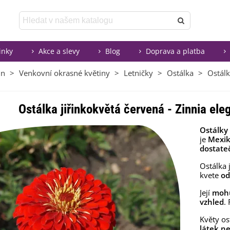
inky
Akce a slevy
Blog
Doprava a platba
in
>
Venkovní okrasné květiny
>
Letničky
>
Ostálka
>
Ostálk
Ostálka jiřinkokvětá červená - Zinnia eleg
Ostálky
je
Mexi
dostate
Ostálka 
kvete
od
Její
mohu
vzhled
.
Květy ost
látek
ne