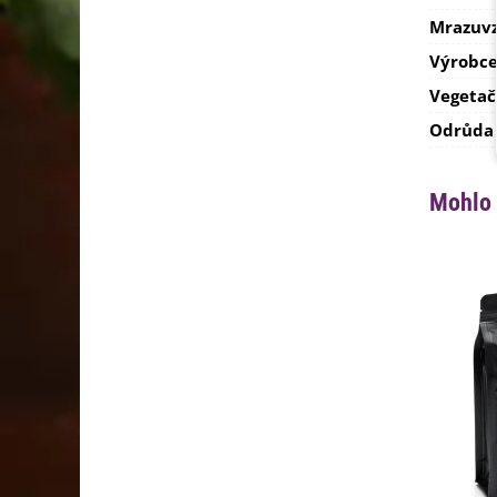
Mrazuvz
Výrobc
Vegetač
Odrůda
Mohlo 