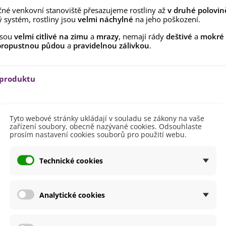
ilie Canova - Lilium - cibule
né venkovní stanoviště přesazujeme rostliny až
v druhé polovin
lií - 1 ks
 systém, rostliny jsou
velmi náchylné
na jeho poškození.
85 Kč
-30%
0 Kč
jsou
velmi citlivé na zimu
a
mrazy
, nemají rády
deštivé
a
mokré 
egonie plnokvětá žlutá -
propustnou půdou
a
pravidelnou zálivkou
.
egonia superba -...
85 Kč
-30%
0 Kč
 produktu
ukalyptus Baby Blue -
lahovičník - Eukalyptus...
0 Kč
Březen
Duben
Tyto webové stránky ukládají v souladu se zákony na vaše
zařízení soubory, obecně nazývané cookies. Odsouhlaste
Květen
prosím nastavení cookies souborů pro použití webu.
60 - 80 cm
ště
Slunečné
Technické cookies
větů
Červená
etení
Červenec
Analytické cookies
Srpen
Září
i Pěstování
Venku