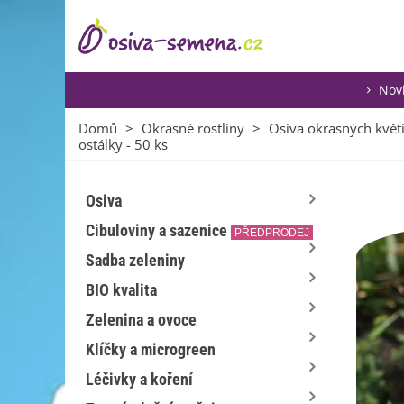
Nov
Domů
>
Okrasné rostliny
>
Osiva okrasných květ
ostálky - 50 ks
Osiva
Cibuloviny a sazenice
PŘEDPRODEJ
Sadba zeleniny
BIO kvalita
Zelenina a ovoce
Klíčky a microgreen
Léčivky a koření