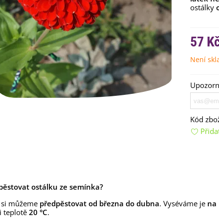
ostálky
57 K
Není sk
Upozorní
emínkové bomby - dárkový
ox na vajíčka -...
Kód zbož
92 Kč
Přida
uchyňské bylinky na malou
lochu - výsevný...
4 Kč
rkev pozdní Cidera -
ypěstovat ostálku ze semínka?
aucus carota - osivo...
 si můžeme
4 Kč
předpěstovat
od března do dubna
. Vyséváme je
na
i teplotě
20 °C
.