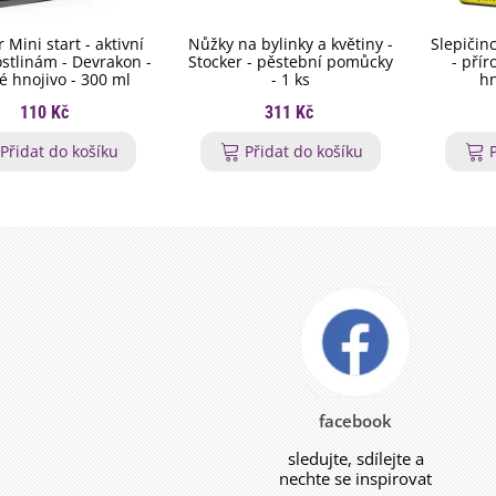
 Mini start - aktivní
Nůžky na bylinky a květiny -
Slepičinc
ostlinám - Devrakon -
Stocker - pěstební pomůcky
- pří
é hnojivo - 300 ml
- 1 ks
hn
110 Kč
311 Kč
Přidat do košíku
Přidat do košíku
facebook
sledujte, sdílejte a
nechte se inspirovat