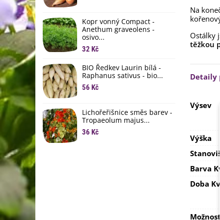
L
Na koneč
li
kořenový
Kopr vonný Compact -
6
Anethum graveolens -
Ostálky 
osivo...
B
těžkou 
B
32 Kč
6
BIO Ředkev Laurin bílá -
Raphanus sativus - bio...
Detaily
E
B
56 Kč
9
Výsev
Lichořeřišnice směs barev -
Tropaeolum majus...
36 Kč
Výška
Stanovi
Barva K
Doba Kv
Možnost