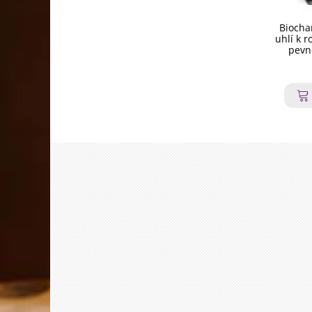
Biochar
uhlí k r
pevn