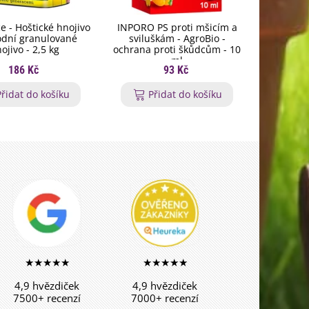
e - Hoštické hnojivo
INPORO PS proti mšicím a
Fytovit - 
rodní granulované
sviluškám - AgroBio -
tekuté 
ojivo - 2,5 kg
ochrana proti škůdcům - 10
ml
186 Kč
93 Kč
Přidat do košíku
Přidat do košíku
P
★★★★★
★★★★★
4,9 hvězdiček
4,9 hvězdiček
7500+ recenzí
7000+ recenzí