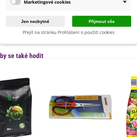
Marketingové cookies
dornost
Ne
e
SemenaOnline
Jen nezbytné
Přijmout vše
ní Doba
Letničky
Přejít na stránku Prohlášení o použití cookies
Nehybridní
by se také hodit