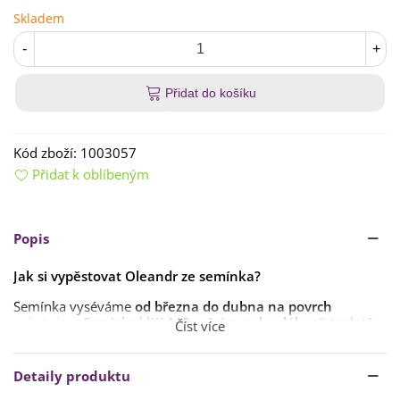
Skladem
-
+
Přidat do košíku
Kód zboží:
1003057
Přidat k oblíbeným
Popis
Jak si vypěstovat Oleandr ze semínka?
Semínka vyséváme
od března do dubna na povrch
substrátu
. Semínka klíčí
1–3 měsíce nebo déle
při teplotě
Číst více
18–22 °C
.
Stanoviště volíme
slunečné s humózní půdou
. Pravidelně
Detaily produktu
hnojíme
tekutým hnojivem
.