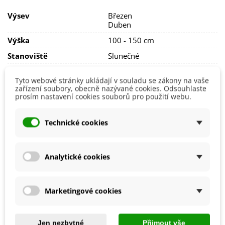
Dopřejeme oleandru
vydatnou zálivku
, klidně jej necháme
Výsev
Březen
stát v misce s vodou
.
Duben
V zimě jej přesuneme
do chladné
a
světlé místnosti
s
Výška
100 - 150 cm
teplotou
5–10 °C
.
Stanoviště
Slunečné
Barva Květů
Červená
Tyto webové stránky ukládají v souladu se zákony na vaše
Růžová
zařízení soubory, obecně nazývané cookies. Odsouhlaste
Doba Kvetení
Červen
prosím nastavení cookies souborů pro použití webu.
Červenec
Srpen
Technické cookies
Možnosti Pěstování
Venku
Mrazuvzdornost
Ne
Analytické cookies
Výrobce
SemenaOnline
Vegetační Doba
Trvalky
Marketingové cookies
Odrůda
Nehybridní
Mohlo by se také hodit
Jen nezbytné
Přijmout vše