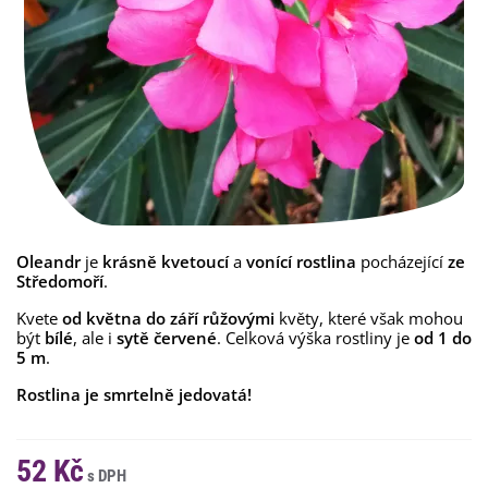
Oleandr
je
krásně kvetoucí
a
vonící rostlina
pocházející
ze
Středomoří
.
Kvete
od května do září růžovými
květy, které však mohou
být
bílé
, ale i
sytě červené
. Celková výška rostliny je
od 1 do
5 m
.
Rostlina je smrtelně jedovatá!
52 Kč