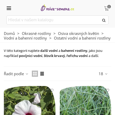
0
Domů
>
Okrasné rostliny
>
Osiva okrasných květin
>
Vodní a bahenní rostliny
>
Ostatní vodní a bahenní rostliny
V této kategorii najdete
další vodní
a
bahenní rostliny
, jako jsou
například
povíjnici vodní
,
šťovík krvavý
,
řeřichu vodní
a další.
Číst více
Řadit podle
18