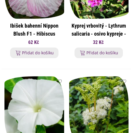
Ibišek bahenní Nippon
Kyprej vrbovitý - Lythrum
Blush F1 - Hibiscus
salicaria - osivo kypreje -
moscheutos - osivo
150 ks
62 Kč
32 Kč
ibišku - 5 ks
Přidat do košíku
Přidat do košíku