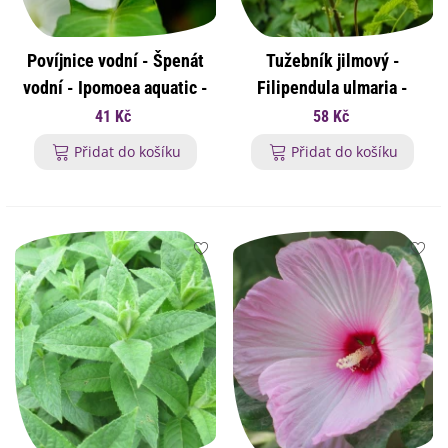
Povíjnice vodní - Špenát
Tužebník jilmový -
vodní - Ipomoea aquatic -
Filipendula ulmaria -
osivo povíjnice - 15 ks
osivo tužebníku - 8 ks
41 Kč
58 Kč
Přidat do košíku
Přidat do košíku