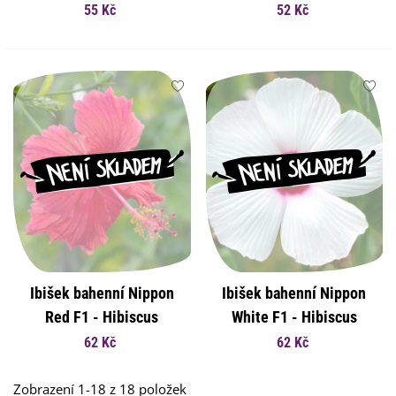
angustifolium - osivo
angustifolium album -
55 Kč
52 Kč
badilu - 10 ks
osivo badilu - 20 ks
Ibišek bahenní Nippon
Ibišek bahenní Nippon
Red F1 - Hibiscus
White F1 - Hibiscus
moscheutos - osivo
moscheutos - osivo
62 Kč
62 Kč
ibišku - 5 ks
ibišku - 5 ks
Zobrazení 1-18 z 18 položek