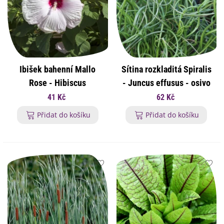
Ibišek bahenní Mallo
Sítina rozkladitá Spiralis
Rose - Hibiscus
- Juncus effusus - osivo
moscheutos - osivo
sítiny - 20 ks
41 Kč
62 Kč
ibišku - 5 ks
Přidat do košíku
Přidat do košíku