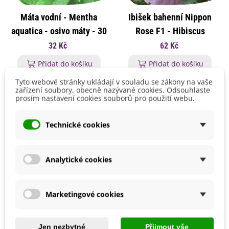
Máta vodní - Mentha
Ibišek bahenní Nippon
aquatica - osivo máty - 30
Rose F1 - Hibiscus
ks
moscheutos - osivo
32 Kč
62 Kč
ibišku - 5 ks
Přidat do košíku
Přidat do košíku
Tyto webové stránky ukládají v souladu se zákony na vaše
zařízení soubory, obecně nazývané cookies. Odsouhlaste
prosím nastavení cookies souborů pro použití webu.
Technické cookies
Analytické cookies
Marketingové cookies
Jen nezbytné
Přijmout vše