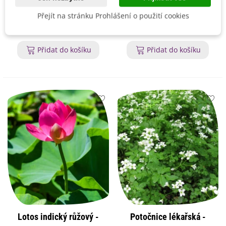
Vrbina obecná -
Rdesno Hadí kořen -
Přejít na stránku Prohlášení o použití cookies
Lysimachia vulgaris -
Bistorta officinalis - osivo
osivo vrbiny - 200 ks
rdesna - 15 ks
39 Kč
31 Kč
Přidat do košíku
Přidat do košíku
Lotos indický růžový -
Potočnice lékařská -