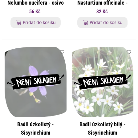
Nelumbo nucifera - osivo
Nasturtium officinale -
lotosu - 2 ks
osivo potočnice - 250 ks
56 Kč
32 Kč
Přidat do košíku
Přidat do košíku
Badil úzkolistý -
Badil úzkolistý bílý -
Sisyrinchium
Sisyrinchium