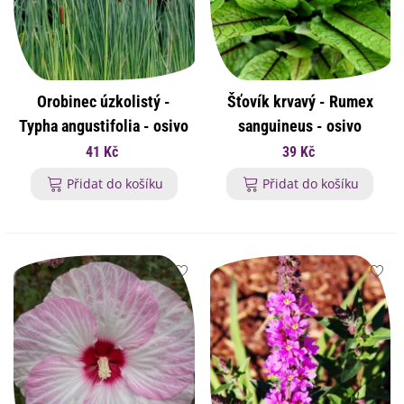
Orobinec úzkolistý -
Šťovík krvavý - Rumex
Typha angustifolia - osivo
sanguineus - osivo
orobince - 15 ks
šťovíku - 100 ks
41 Kč
39 Kč
Přidat do košíku
Přidat do košíku