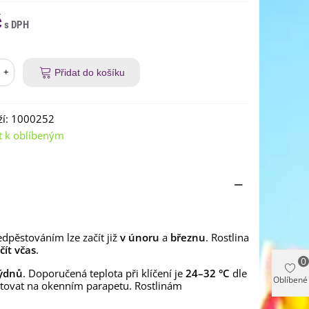
č
+
Přidat do košíku
í:
1000252
t k oblíbeným
edpěstováním lze začít již
v únoru
a
březnu
. Rostlina
ít včas
.
0
týdnů
. Doporučená teplota při klíčení je
24–32 °C
dle
Oblíbené
stovat na okenním parapetu. Rostlinám