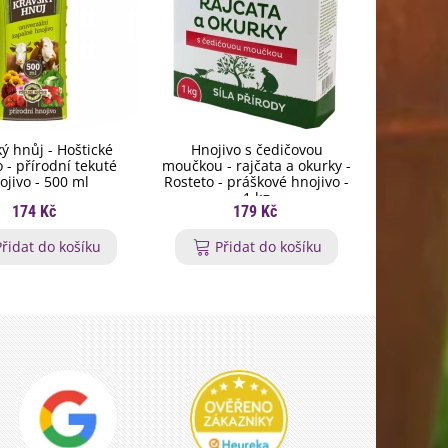
ý hnůj - Hoštické
Hnojivo s čedičovou
Biochar
 - přírodní tekuté
moučkou - rajčata a okurky -
rostli
ojivo - 500 ml
Rosteto - práškové hnojivo -
pevn
1 kg
174 Kč
179 Kč
Přidat do košíku
Přidat do košíku
P