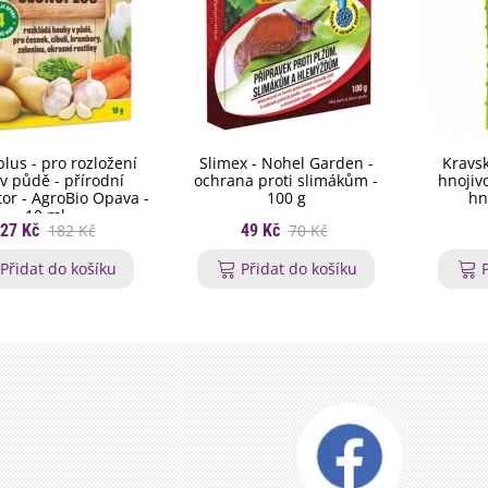
lus - pro rozložení
Slimex - Nohel Garden -
Kravsk
v půdě - přírodní
ochrana proti slimákům -
hnojivo
tor - AgroBio Opava -
100 g
hn
10 ml
27 Kč
182 Kč
49 Kč
70 Kč
Přidat do košíku
Přidat do košíku