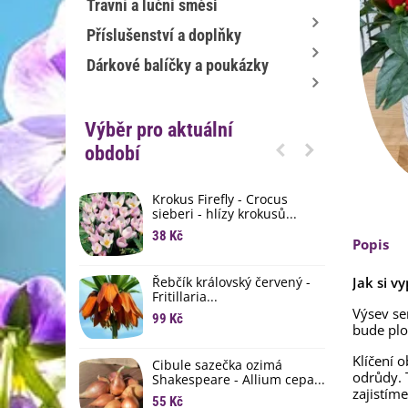
Travní a luční směsi
Příslušenství a doplňky
Dárkové balíčky a poukázky
Výběr pro aktuální
období
Krokus Firefly - Crocus
S
sieberi - hlízy krokusů...
b
38 Kč
1
Popis
K
Řebčík královský červený -
Jak si v
p
Fritillaria...
8
Výsev s
99 Kč
bude plo
M
D
Klíčení 
Cibule sazečka ozimá
odrůdy. 
3
Shakespeare - Allium cepa...
zajistím
55 Kč