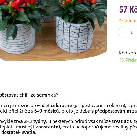
57 K
Skladem
-
Kód zbož
Přida
emínkové bomby - dárkový
ox na vajíčka -...
92 Kč
uchyňské bylinky na malou
ypěstovat chilli ze semínka?
lochu - výsevný...
4 Kč
emen je možné provádět
celoročně
(při pěstování za oknem), s př
dící přibližně
za 6–9 měsíců
, proto je třeba
s předpěstováním zač
rkev pozdní Cidera -
aucus carota - osivo...
obvykle
trvá 2–3 týdny
, u některých odrůd však může
trvat až 6 
Teplota musí být
konstantní
, proto nedoporučujeme rostliny pě
4 Kč
e
dostatek světla
.