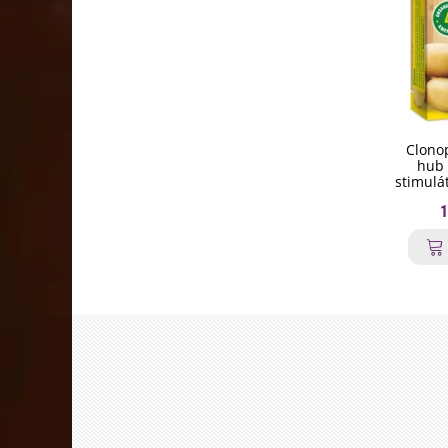
Clonop
hub 
stimulá
1