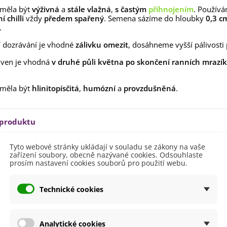
ilie Canova - Lilium - cibule
 měla být
výživná
a
stále vlažná
,
s častým
přihnojením
. Použív
lií - 1 ks
 chilli
vždy
předem spařený
. Semena sázíme do hloubky
0,3 c
85 Kč
-30%
0 Kč
.
egonie plnokvětá žlutá -
 dozrávání je vhodné
zálivku omezit
, dosáhneme vyšší pálivosti 
egonia superba -...
ven je vhodná
85 Kč
-30%
v druhé půli května po skončení ranních mrazí
0 Kč
ukalyptus Baby Blue -
 měla být
hlinitopísčitá
,
humózní
a
provzdušněná
.
lahovičník - Eukalyptus...
0 Kč
 produktu
Tyto webové stránky ukládají v souladu se zákony na vaše
Březen
zařízení soubory, obecně nazývané cookies. Odsouhlaste
Únor
prosím nastavení cookies souborů pro použití webu.
20 - 40 cm
Technické cookies
ště
Slunečné
lodů
Pestrobarevná
 Paprik
Extra pálivé
Analytické cookies