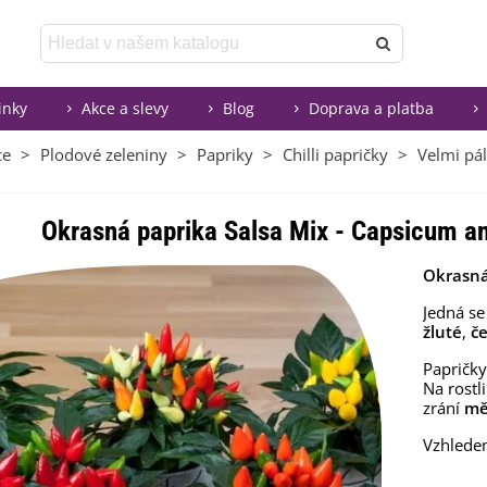
inky
Akce a slevy
Blog
Doprava a platba
ce
>
Plodové zeleniny
>
Papriky
>
Chilli papričky
>
Velmi pál
Okrasná paprika Salsa Mix - Capsicum an
Okrasná
Jedná se
žluté
,
č
Papričk
Na rostl
zrání
mě
Vzhledem