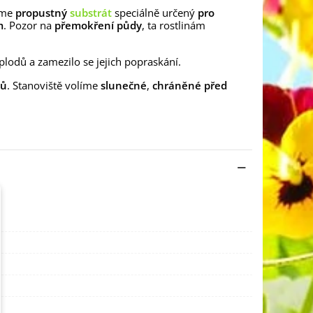
áme
propustný
substrát
speciálně určený
pro
m
. Pozor na
přemokření půdy
, ta rostlinám
plodů a zamezilo se jejich popraskání.
ků
. Stanoviště volíme
slunečné
,
chráněné před