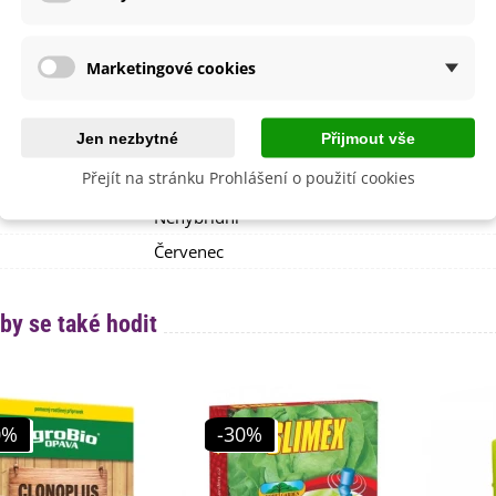
i Pěstování
Doma
Venku
Marketingové cookies
lita
Ne
dornost
Ne
Jen nezbytné
Přijmout vše
e
SemenaOnline
Přejít na stránku Prohlášení o použití cookies
ní Doba
Letničky
Nehybridní
Červenec
by se také hodit
0%
-30%