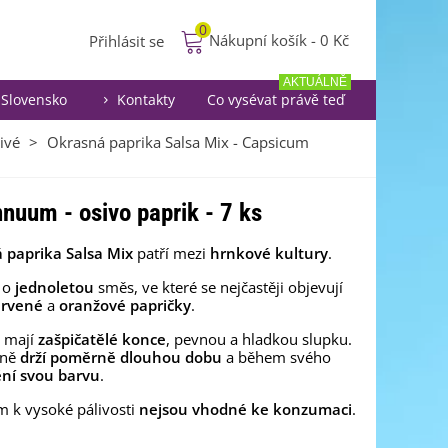
0
Nákupní košík
-
0 Kč
Přihlásit se
AKTUÁLNĚ
Slovensko
Kontakty
Co vysévat právě teď
ivé
>
Okrasná paprika Salsa Mix - Capsicum
nuum - osivo paprik - 7 ks
 paprika Salsa Mix
patří mezi
hrnkové kultury
.
 o
jednoletou
směs, ve které se nejčastěji objevují
ervené
a
oranžové
papričky
.
y mají
zašpičatělé konce
, pevnou a hladkou slupku.
ině
drží poměrně dlouhou dobu
a během svého
ní svou barvu
.
 k vysoké pálivosti
nejsou vhodné ke konzumaci
.