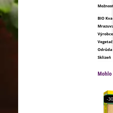
Možnost
BIO Kva
Mrazuvz
Výrobc
Vegetač
Odrůda
Sklizeň
Mohlo 
-3