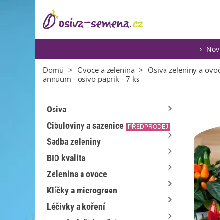
Nov
Domů
>
Ovoce a zelenina
>
Osiva zeleniny a ovo
annuum - osivo paprik - 7 ks
Osiva
Cibuloviny a sazenice
PŘEDPRODEJ
Sadba zeleniny
BIO kvalita
Zelenina a ovoce
Klíčky a microgreen
Léčivky a koření