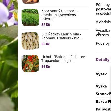
L
Půda by
li
pěstování
Kopr vonný Compact -
6
nesvědčí
Anethum graveolens -
osivo...
B
V období
B
32 Kč
Výsadba 
6
BIO Ředkev Laurin bílá -
větrem
.
Raphanus sativus - bio...
E
Půda by
B
56 Kč
9
Lichořeřišnice směs barev -
Detaily
Tropaeolum majus...
36 Kč
Výsev
Výška
Stanovi
Barva P
Pálivost