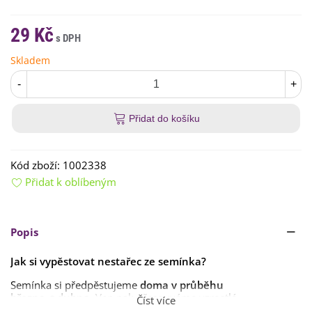
29 Kč
Skladem
-
+
Přidat do košíku
Kód zboží:
1002338
Přidat k oblíbeným
Popis
Jak si vypěstovat nestařec ze semínka?
Semínka si předpěstujeme
doma v průběhu
března
a
dubna
. Ven pak přesouváme vzrostlé
Číst více
semenáčky
po posledních mrazech
.