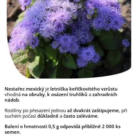
Nestařec mexický
je
letnička keříčkovitého vzrůstu
vhodná
na obruby
,
k osázení truhlíků
a
zahradních
nádob
.
Rostliny po přesazení jednou
až dvakrát zaštipujeme
, při
suchém počasí
důkladně
a
často zaléváme
.
Balení o hmotnosti 0,5 g odpovídá přibližně 2 000 ks
semen
.