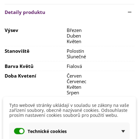
Semínka vyséváme
na povrch
substrátu
, jelikož potřebují
Detaily produktu
ke klíčení světlo. Klíčení trvá
přibližně 2 týdny
při
teplotě
15–18 °C
.
Výsev
Březen
Stanoviště volíme
slunečné či polostinné
. Při výsadbě
Duben
dodržte rozestupy
alespoň 8 cm
.
Květen
Ideální půda je
běžná zahradní zemina smíchaná
Stanoviště
Polostín
s
perlitem
,
bohatá na
humus
.
Slunečné
Barva Květů
Fialová
Doba Kvetení
Červen
Červenec
Květen
Srpen
Možnosti Pěstování
Venku
Tyto webové stránky ukládají v souladu se zákony na vaše
zařízení soubory, obecně nazývané cookies. Odsouhlaste
Mrazuvzdornost
Ne
prosím nastavení cookies souborů pro použití webu.
Výrobce
SemenaOnline
Vegetační Doba
Letničky
Technické cookies