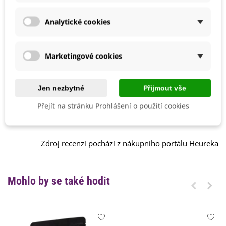
Odrůda
Nehybridní
Analytické cookies
Recenze
Marketingové cookies
Celkový názor:
semínka jsem zasela a uvidíme zda
Jen nezbytné
Přijmout vše
vyrostou
Olga J.
Přejít na stránku Prohlášení o použití cookies
20.03.2024
Zdroj recenzí pochází z nákupního portálu Heureka
Mohlo by se také hodit