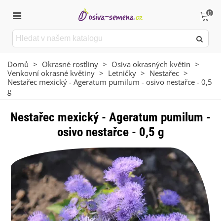
0
Domů
>
Okrasné rostliny
>
Osiva okrasných květin
>
Venkovní okrasné květiny
>
Letničky
>
Nestařec
>
Nestařec mexický - Ageratum pumilum - osivo nestařce - 0,5
g
Nestařec mexický - Ageratum pumilum -
osivo nestařce - 0,5 g