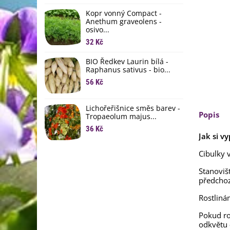
li
Kopr vonný Compact -
6
Anethum graveolens -
osivo...
B
B
32 Kč
6
BIO Ředkev Laurin bílá -
Raphanus sativus - bio...
E
B
56 Kč
9
Lichořeřišnice směs barev -
Popis
Tropaeolum majus...
36 Kč
Jak si v
Cibulky 
Stanoviš
předchoz
Rostliná
Pokud ro
odkvětu