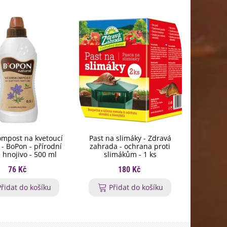
mpost na kvetoucí
Past na slimáky - Zdravá
Hnojivo 
y - BoPon - přírodní
zahrada - ochrana proti
rohovin
 hnojivo - 500 ml
slimákům - 1 ks
granulov
76 Kč
180 Kč
Přidat do košíku
Přidat do košíku
P