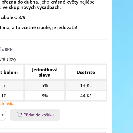
 března do dubna
. Jeho
krásné květy
nejlépe
ou
ve skupinových výsadbách
.
 cibulek: 8/9
tlina, a to včetně cibule, je jedovatá!
č
ní slevy
Jednotková
t balení
Ušetříte
sleva
5
5%
14 Kč
10
8%
44 Kč
ednávka
+
Přidat do košíku