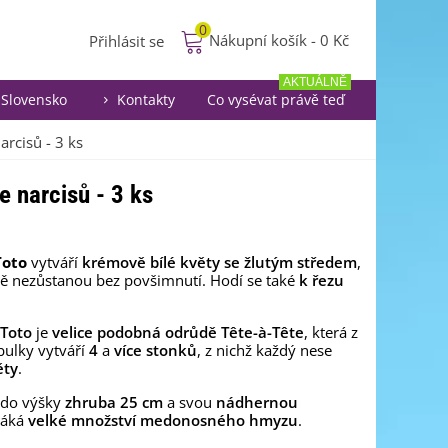
0
Nákupní košík
-
0 Kč
Přihlásit se
AKTUÁLNĚ
Slovensko
Kontakty
Co vysévat právě teď
arcisů - 3 ks
e narcisů - 3 ks
Toto
vytváří
krémově bílé květy se žlutým středem
,
stě nezůstanou bez povšimnutí. Hodí se také
k řezu
Toto
je
velice podobná odrůdě
Tête-à-Tête
, která z
bulky vytváří
4
a
více stonků
, z nichž každý nese
ěty
.
 do výšky
zhruba 25 cm
a svou
nádhernou
láká
velké množství
medonosného hmyzu
.