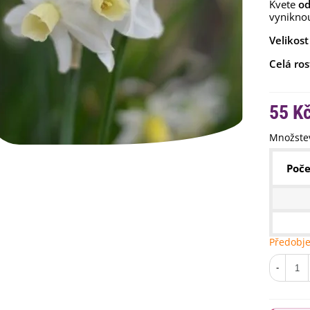
Kvete
od
vynikn
Velikost
Celá ros
55 K
Množstev
emínkové bomby - dárkový
ox na vajíčka -...
92 Kč
Poče
uchyňské bylinky na malou
lochu - výsevný...
4 Kč
Předobj
rkev pozdní Cidera -
aucus carota - osivo...
-
4 Kč
ilie Canova - Lilium - cibule