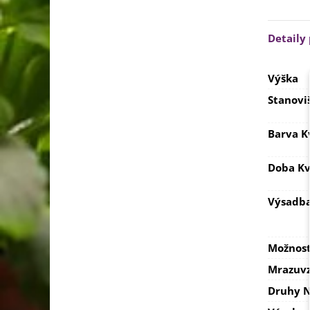
Detaily
Výška
Stanovi
Barva K
Doba Kv
Výsadb
Možnost
Mrazuvz
Druhy N