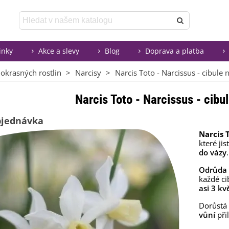
inky
Akce a slevy
Blog
Doprava a platba
 okrasných rostlin
>
Narcisy
>
Narcis Toto - Narcissus - cibule n
Narcis Toto - Narcissus - cibul
bjednávka
Narcis 
které ji
do vázy
.
Odrůda 
každé ci
asi 3 kv
Dorůstá
vůní
při