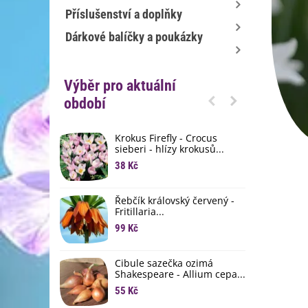
Příslušenství a doplňky
Dárkové balíčky a poukázky
Výběr pro aktuální
období
Krokus Firefly - Crocus
S
sieberi - hlízy krokusů...
b
38 Kč
1
K
Řebčík královský červený -
p
Fritillaria...
8
99 Kč
M
D
Cibule sazečka ozimá
3
Shakespeare - Allium cepa...
55 Kč
L