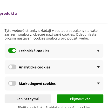
 produktu
10 - 20 cm
Tyto webové stránky ukládají v souladu se zákony na vaše
zařízení soubory, obecně nazývané cookies. Odsouhlaste
ště
Polostín
prosím nastavení cookies souborů pro použití webu.
Slunečné
větů
Bílá
Technické cookies
Žlutá
etení
Březen
Duben
Analytické cookies
a
Listopad
Říjen
Září
Marketingové cookies
i Pěstování
Venku
dornost
Ano
Jen nezbytné
Přijmout vše
arcisu
Vícekvěté
Přejít na stránku Prohlášení o použití cookies