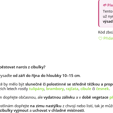
lií - 1 ks
🌱 Pře
85 Kč
-30%
0 Kč
Tento
egonie plnokvětá žlutá -
už ny
egonia superba -...
výsad
85 Kč
-30%
0 Kč
Kód zbož
ukalyptus Baby Blue -
Přida
lahovičník - Eukalyptus...
0 Kč
ypěstovat narcis z cibulky?
vysaďte
od září do října do hloubky 10–15 cm
.
tě by mělo být
slunečné či polostinné se středně těžkou a pr
ích letech rostly
tulipány
,
brambory
,
rajčata
,
cibule
či
česnek
.
m dopřejte občasnou, ale
vydatnou zálivku
a v
době vegetace
p
stlinám dopřejte
na zimu nastýlku
z chvojí nebo listí, tak je m
cibulky vyjmout
a
uchovat v chladné místnosti
.