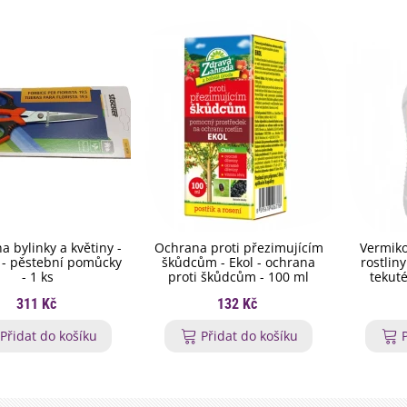
a bylinky a květiny -
Ochrana proti přezimujícím
Vermiko
 - pěstební pomůcky
škůdcům - Ekol - ochrana
rostlin
- 1 ks
proti škůdcům - 100 ml
tekuté
311 Kč
132 Kč
Přidat do košíku
Přidat do košíku