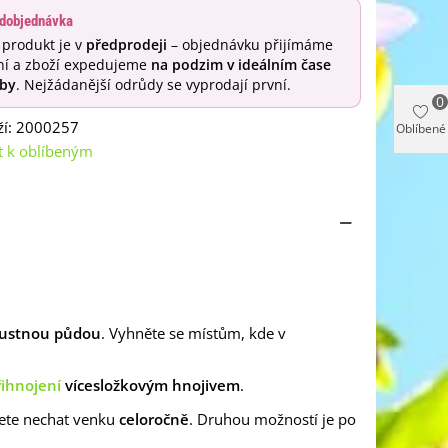
dobjednávka
 produkt je v
předprodeji
– objednávku přijímáme
ní a zboží expedujeme
na podzim v ideálním čase
by
. Nejžádanější odrůdy se vyprodají první.
0
í:
2000257
Oblíbené
t k oblíbeným
opustnou půdou
. Vyhněte se místům, kde v
řihnojení
vícesložkovým hnojivem
.
ůžete nechat venku
celoročně
. Druhou možností je po