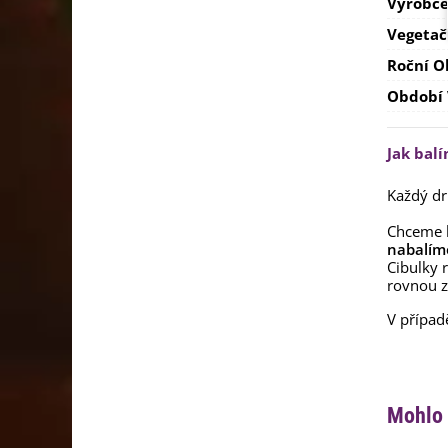
Výrobc
Vegetač
Roční O
Období
Jak bal
Každý dr
Chceme 
nabalím
Cibulky 
rovnou z
V případ
Mohlo 