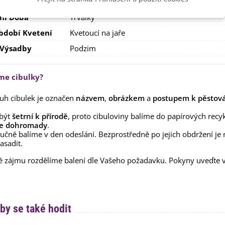
e
SemenaOnline
ní Doba
Trvalky
bdobí Kvetení
Kvetoucí na jaře
 Výsadby
Podzim
íme cibulky?
uh cibulek je označen
názvem
,
obrázkem
a
postupem k pěstov
být
šetrní k přírodě
, proto cibuloviny balíme do papírových recy
e dohromady
.
ručně balíme v den odeslání. Bezprostředně po jejich obdržení je 
asadit.
ě zájmu rozdělíme balení dle Vašeho požadavku. Pokyny uveďte
by se také hodit