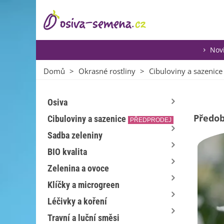
Nov
Domů
>
Okrasné rostliny
>
Cibuloviny a sazenice
Osiva
Předo
Cibuloviny a sazenice
PŘEDPRODEJ
Sadba zeleniny
BIO kvalita
Zelenina a ovoce
Klíčky a microgreen
Léčivky a koření
Travní a luční směsi