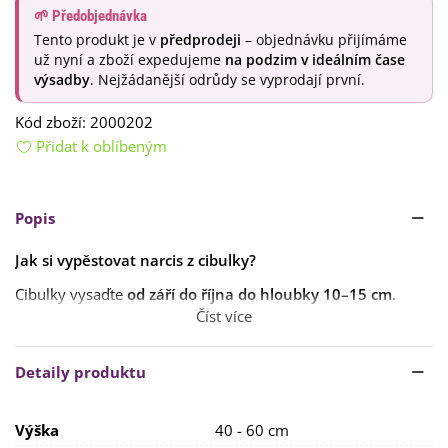
🌱 Předobjednávka
Tento produkt je v
předprodeji
– objednávku přijímáme
už nyní a zboží expedujeme
na podzim v ideálním čase
výsadby
. Nejžádanější odrůdy se vyprodají první.
Kód zboží:
2000202
Přidat k oblíbeným
Popis
Jak si vypěstovat narcis z cibulky?
Cibulky vysaďte
od září do října do hloubky 10–15 cm
.
Číst více
Stanoviště by mělo být
slunečné či polostinné se středně
těžkou a propustnou půdou
. Vyhněte se místům, kde v
předchozích letech
Detaily produktu
rostly
tulipány
,
brambory
,
rajčata
,
cibule
či
česnek
.
Rostlinám dopřejte občasnou, ale
vydatnou zálivku
a
Výška
40 - 60 cm
v
době vegetace
přihnojení
vícesložkovým hnojivem
.