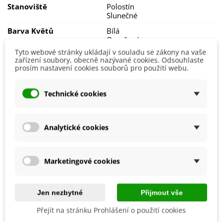
Stanoviště
Polostín
Pokud rostlinám dopřejte
na zimu nastýlku
z chvojí nebo
Slunečné
listí, tak je můžete nechat venku
celoročně
. Druhou
možností je po odkvětu
cibulky vyjmout
a
uchovat v
Barva Květů
Bílá
chladné místnosti
.
Oranžová
Tyto webové stránky ukládají v souladu se zákony na vaše
Doba Kvetení
Duben
zařízení soubory, obecně nazývané cookies. Odsouhlaste
Květen
prosím nastavení cookies souborů pro použití webu.
Výsadba
Říjen
Září
Technické cookies
Možnosti Pěstování
Venku
Mrazuvzdornost
Ano
Analytické cookies
Druhy Narcisu
Plnokvěté
Výrobce
SemenaOnline
Marketingové cookies
Vegetační Doba
Trvalky
Roční Období Kvetení
Kvetoucí na jaře
Jen nezbytné
Přijmout vše
Období Výsadby
Podzim
Přejít na stránku Prohlášení o použití cookies