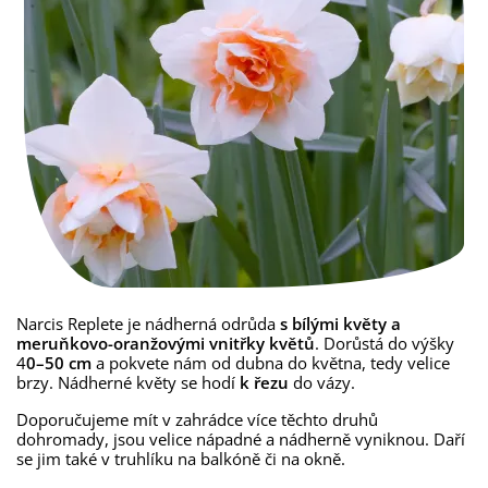
Narcis Replete je nádherná odrůda
s bílými květy a
meruňkovo-oranžovými vnitřky květů
. Dorůstá do výšky
4
0–50 cm
a pokvete nám od dubna do května, tedy velice
brzy. Nádherné květy se hodí
k řezu
do vázy.
Doporučujeme mít v zahrádce více těchto druhů
dohromady, jsou velice nápadné a nádherně vyniknou. Daří
se jim také v truhlíku na balkóně či na okně.