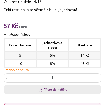
Velikost cibulek:
14/16
Celá rostlina, a to včetně cibule, je jedovatá!
57 Kč
Množstevní slevy
Jednotková
Počet balení
Ušetříte
sleva
5
5%
14 Kč
10
8%
46 Kč
Předobjednávka
-
+
Přidat do košíku