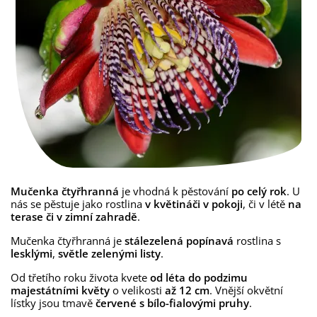
Mučenka čtyřhranná
je vhodná k pěstování
po celý rok
. U
nás se pěstuje jako rostlina
v květináči v pokoji
, či v létě
na
terase či v zimní zahradě
.
Mučenka čtyřhranná je
stálezelená popínavá
rostlina s
lesklými
,
světle zelenými listy
.
Od třetího roku života kvete
od léta do podzimu
majestátními květy
o velikosti
až 12 cm
. Vnější okvětní
lístky jsou tmavě
červené s bílo-fialovými
pruhy
.