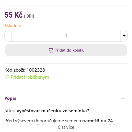
55 Kč
Skladem
-
+
Přidat do košíku
Kód zboží:
1002328
Přidat k oblíbeným
Popis
Jak si vypěstovat mučenku ze semínka?
Před výsevem doporučujeme semena
namočit na 24
hodin
do vody
. Poté vysejeme
do
substrátu
s příměsí
Číst více
rašeliny s pískem či
perlitem
.