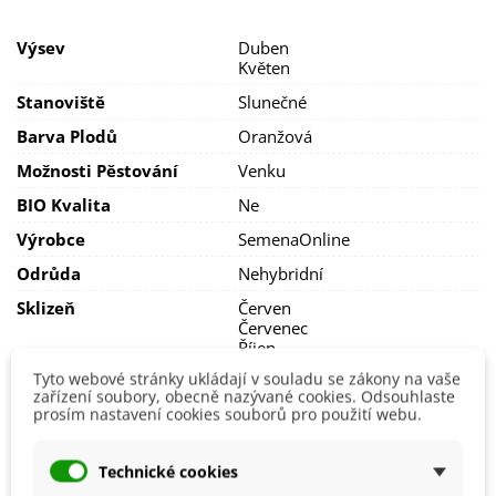
U některých
poloraných odrůd
bývá možný také podzimní
Výsev
Duben
výsev v období
listopadu–prosince
. Semena se vysévají do
Květen
studené, nepromrzající půdy (cca 3–5 °C), čím běhěm zimy
nevyklíčí a začnou růst velmi brzy na jaře.
Stanoviště
Slunečné
Stanoviště pro mrkev by mělo
Barva Plodů
Oranžová
být
dostatečně slunečné
,
půda neutrální či mírně
zásaditá s přídavkem kompostu
. Nedoporučujeme
Možnosti Pěstování
Venku
pěstovat
v kamenitých půdách
a
hnojit
přímo hnojem
.
BIO Kvalita
Ne
Zálivka by měla být
pravidelná
a
dostatečná
, mrkve
Výrobce
SemenaOnline
však
nemají
rády
přemokření
. Doporučujeme pěstovat
ve
vyvýšených záhonech
.
Odrůda
Nehybridní
Polorané odrůdy jsou vhodné jak pro přímou konzumaci,
Sklizeň
Červen
tak pro kratkodobější skladování.
Červenec
Říjen
Srpen
Tyto webové stránky ukládají v souladu se zákony na vaše
Září
zařízení soubory, obecně nazývané cookies. Odsouhlaste
prosím nastavení cookies souborů pro použití webu.
Ranost
Poloraná
Typ Sklizně
Letní
Technické cookies
Podzimní