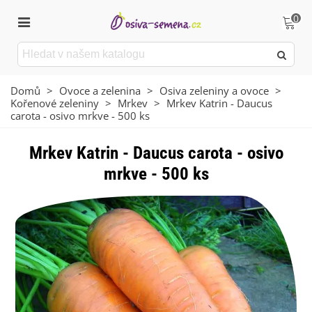
0
Domů
>
Ovoce a zelenina
>
Osiva zeleniny a ovoce
>
Kořenové zeleniny
>
Mrkev
>
Mrkev Katrin - Daucus
carota - osivo mrkve - 500 ks
Mrkev Katrin - Daucus carota - osivo
mrkve - 500 ks