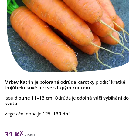
Mrkev Katrin
je
poloraná
odrůda karotky
plodící
krátké
trojúhelníkové
mrkve
s tupým koncem
.
Jsou
dlouhé 11–13 cm
. Odrůda je
odolná vůči vybíhání do
květu
.
Vegetační doba je
125–130 dní
.
31 Kč