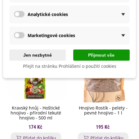
Mohlo by se také hodit
Analytické cookies
Marketingové cookies
Jen nezbytné
Přijmout vše
Přejít na stránku Prohlášení o použití cookies
Kravský hnůj - Hoštické
Hnojivo Rostík - pelety -
hnojivo - přírodní tekuté
pevné hnojivo - 1 l
hnojivo - 500 ml
174 Kč
195 Kč
Přidat do košíku
Přidat do košíku