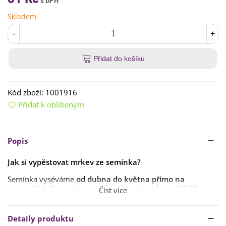
Skladem
-
+
Přidat do košíku
Kód zboží:
1001916
Přidat k oblíbeným
Popis
Jak si vypěstovat mrkev ze semínka?
Semínka vyséváme
od dubna do května
přímo na
stanoviště
. Doporučujeme denní teplotu
alespoň 7 °C
.
Číst více
Hloubka výsevu
1–2 cm
,
ideální spon 30 x 15 cm
. Doba
klíčení je přibližně
10–20 dní
, ale může být
i delší
podle
Detaily produktu
teploty půdy.