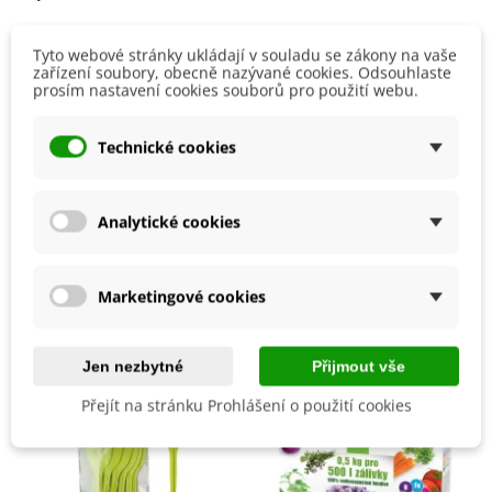
Jak si vypěstovat mizunu ze semínka?
Tyto webové stránky ukládají v souladu se zákony na vaše
zařízení soubory, obecně nazývané cookies. Odsouhlaste
Mizuna je velmi nenáročná na pěstování. Lze ji předpěstovat
prosím nastavení cookies souborů pro použití webu.
v průběhu
března
v truhlíku či sadbovači. Semena
Číst více
vyséváme do hloubky
3 mm
.
Technické cookies
V dubnu pak vysazujeme na venkovní záhon do sponu
30 x
Detaily produktu
50 cm
. Můžeme ji však pěstovat celoročně doma.
Venkovní stanoviště volíme ideálně
slunečné, polostinné,
Analytické cookies
substrát postačí běžný zahradnický
, může být obohacený
kompostem.
Mohlo by se také hodit
Marketingové cookies
Jen nezbytné
Přijmout vše
Přejít na stránku Prohlášení o použití cookies