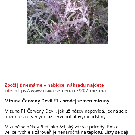
Zboží již nemáme v nabídce, náhradu najdete
zde:
https://www.osiva-semena.cz/207-mizuna
Mizuna Červený Devil F1 - prodej semen mizuny
Mizuna F1 Červený Devil, jak už název napovídá, jedná se o
mizunu s červenými až červenofialovými odstíny.
Mizuně se někdy říká jako Asijský zázrak přírody. Roste
velice rychle a zároveň je nenáročná na teplotu. Listy se dají