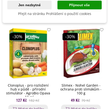
Jen nezbytné
Přijmout vše
Mohlo by se také hodit
Přejít na stránku Prohlášení o použití cookies
-30%
-30%
Clonoplus - pro rozložení
Slimex - Nohel Garden -
hub v půdě - přírodní
ochrana proti slimákům -
stimulátor - AgroBio Opava
100 g
- 10 ml
127 Kč
182 Kč
49 Kč
70 Kč
Přidat do košíku
Přidat do košíku