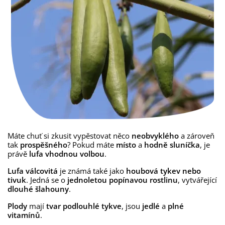
Máte chuť si zkusit vypěstovat něco
neobvyklého
a zároveň
tak
prospěšného
? Pokud máte
místo
a
hodně sluníčka
, je
právě
lufa vhodnou volbou
.
Lufa válcovitá
je známá také jako
houbová tykev nebo
tivuk
. Jedná se o
jednoletou popínavou rostlinu
, vytvářející
dlouhé šlahouny
.
Plody
mají
tvar podlouhlé tykve
, jsou
jedlé
a
plné
vitamínů
.