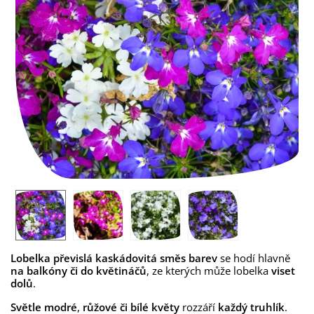
Lobelka převislá kaskádovitá směs barev
se hodí hlavně
na balkóny či do květináčů
, ze kterých může lobelka
viset
dolů
.
Světle modré
,
růžové či bílé
květy
rozzáří
každý truhlík
.