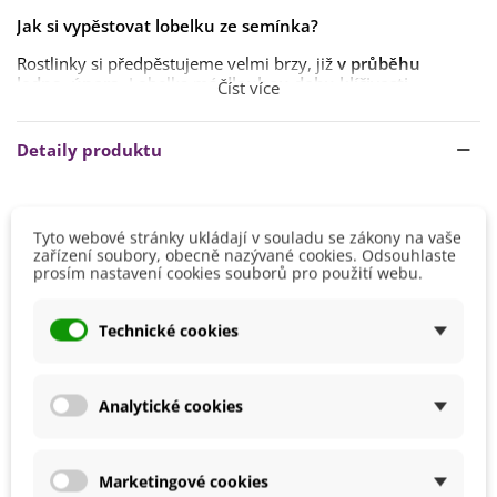
Jak si vypěstovat lobelku ze semínka?
Rostlinky si předpěstujeme velmi brzy, již
v průběhu
ledna
,
února
. Lobelka má
dlouhou dobu klíčivosti
.
Číst více
Vyséváme
na povrch
substrátu
,
nezaléváme
, ale
vlhčíme
rosením
.
Detaily produktu
Nádoby s vysetými semínky umístíme
na
slunečné
a
teplé
stanoviště
. Semínka můžeme
umístit
pod fólii
.
Výsev
Leden
Únor
Tyto webové stránky ukládají v souladu se zákony na vaše
Ven sazeničky přesouváme
ve druhé polovině května
,
zařízení soubory, obecně nazývané cookies. Odsouhlaste
stanoviště volíme
slunečné
,
polostinné
,
dobře
Výška
10 - 20 cm
prosím nastavení cookies souborů pro použití webu.
chráněné
před větrem
. Půda by měla
být
humózní
a
výživná
.
Stanoviště
Slunečné
Technické cookies
Barva Květů
Směs barev
Možnosti Pěstování
Venku
BIO Kvalita
Analytické cookies
Ne
Mrazuvzdornost
Ne
Výrobce
SemenaOnline
Marketingové cookies