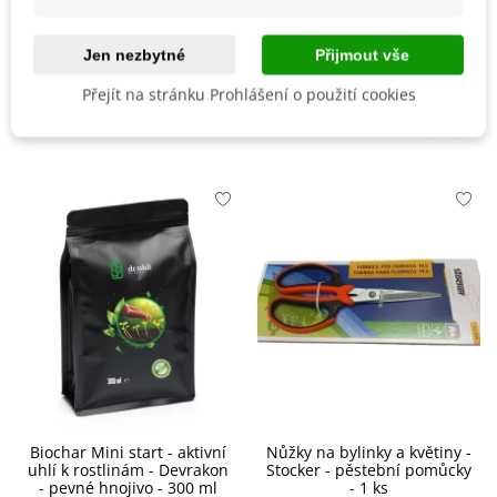
Vegetační Doba
Letničky
Odrůda
Nehybridní
Jen nezbytné
Přijmout vše
Přejít na stránku Prohlášení o použití cookies
Mohlo by se také hodit
Biochar Mini start - aktivní
Nůžky na bylinky a květiny -
uhlí k rostlinám - Devrakon
Stocker - pěstební pomůcky
- pevné hnojivo - 300 ml
- 1 ks