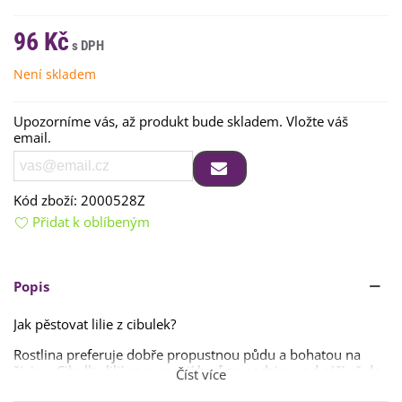
96 Kč
Není skladem
Upozorníme vás, až produkt bude skladem. Vložte váš
email.
Kód zboží:
2000528Z
Přidat k oblíbeným
Popis
Jak pěstovat lilie z cibulek?
Rostlina preferuje dobře propustnou půdu a bohatou na
živiny. Cibulky lilií se vysazují buď na podzim - od září až do
Číst více
prvních mrazíků. Dají se také sázet v březnu.