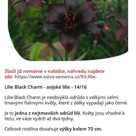
Zboží již nemáme v nabídce, náhradu najdete
zde:
https://www.osiva-semena.cz/93-lilie-
Lilie Black Charm - asijské lilie - 14/16
Lilie Black Charm je neobvyklá odrůda s velkými velmi
tmavými fialovými květy, které z dálky vypadají jako černé.
Je to
jedna z nejtmavších odrůd lilií
. Květy jsou vhodné k
řezu, ve váze vydrží až dva týdny.
Celkově rostlina dosahuje
výšky kolem 70 cm.