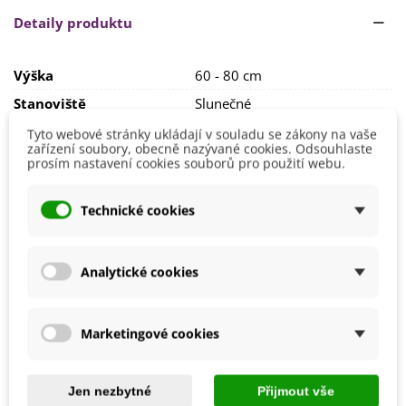
Cibulky lilií zasadíme do půdy tak, aby špička cibulky byla
Detaily produktu
kolem 10 až 15 cm pod zemí. Lilie je mrazuvzdorná, v zimě
není potřebná žádná zvláštní péče. Vhodné místo pro lilie by
mělo být s dostatkem slunce. Aby lilie lépe vynikly,
Výška
60 - 80 cm
doporučujeme je vysazovat ve skupinkách.
Stanoviště
Slunečné
Barva Květů
Růžová
Tyto webové stránky ukládají v souladu se zákony na vaše
zařízení soubory, obecně nazývané cookies. Odsouhlaste
Doba Kvetení
Červen
prosím nastavení cookies souborů pro použití webu.
Červenec
Srpen
Technické cookies
Výsadba
Březen
Duben
Říjen
Září
Analytické cookies
Druhy
Asijské hybridy
Možnosti Pěstování
Venku
Marketingové cookies
Mohlo by se také hodit
Jen nezbytné
Přijmout vše