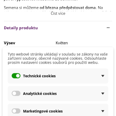
Semena si můžeme
od března
předpěstovat doma
. Na
záhon je vyséváme
od května
. Ideální hloubka výsevu
0,5–1
Číst více
cm
.
Semínka klíčí
přibližně po dvou
Detaily produktu
týdnech
.
Substrát
zvolíme
dobře propustný
.
Stanoviště by mělo být
teplé
a
slunečné
.
Výsev
Květen
Výška
40 - 60 cm
Tyto webové stránky ukládají v souladu se zákony na vaše
zařízení soubory, obecně nazývané cookies. Odsouhlaste
Stanoviště
Slunečné
prosím nastavení cookies souborů pro použití webu.
Barva Květů
Žlutá
Doba Kvetení
Červenec
Technické cookies
Srpen
Září
Možnosti Pěstování
Venku
Analytické cookies
Mrazuvzdornost
Ano
Výrobce
SemenaOnline
Marketingové cookies