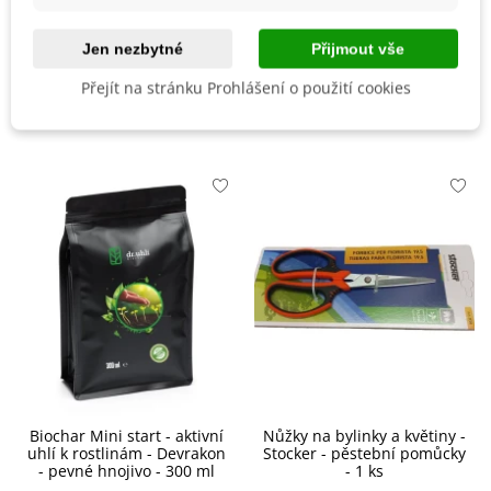
Vegetační Doba
Letničky
Odrůda
Nehybridní
Jen nezbytné
Přijmout vše
Přejít na stránku Prohlášení o použití cookies
Mohlo by se také hodit
Biochar Mini start - aktivní
Nůžky na bylinky a květiny -
uhlí k rostlinám - Devrakon
Stocker - pěstební pomůcky
- pevné hnojivo - 300 ml
- 1 ks