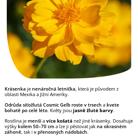
Krásenka
je
nenáročná letnička
, která je původem z
oblasti Mexika a Jižní Ameriky.
Odrůda síťožlutá Cosmic Gelb
roste v trsech
a
kvete
bohatě po celé léto
. Květy jsou
jasně žluté barvy
.
Rostlina je
menší
a
více košatá
než jiné krásenky. Dosahuje
výšky
kolem 50–70 cm
a lze ji pěstovat jak
na okrasném
záhoně
, tak i
v přenosných nádobách
.