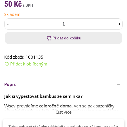
50 Kč
Skladem
-
+
Přidat do košíku
Kód zboží:
1001135
Přidat k oblíbeným
Popis
Jak si vypěstovat bambus ze semínka?
Výsev provádíme
celoročně doma
, ven se pak sazeničky
přemísťují
vždy na jaře
. Před samotným výsevem
máčíme
Číst více
semena alespoň 48 hodin v teplé vodě
. Semena vyséváme
na povrch
substrátu
. Doba klíčení je
přibližně 3–6 měsíců
nebo déle
při teplotě
20 °C
.
Tyto webové stránky ukládají v souladu se zákony na vaše