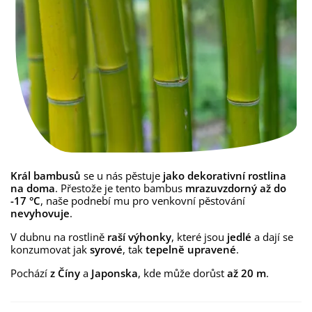
Král bambusů
se u nás pěstuje
jako dekorativní rostlina
na doma
. Přestože je tento bambus
mrazuvzdorný až do
-17 °C
, naše podnebí mu pro venkovní pěstování
nevyhovuje
.
V dubnu na rostlině
raší výhonky
, které jsou
jedlé
a dají se
konzumovat jak
syrové
, tak
tepelně upravené
.
Pochází
z Číny
a
Japonska
, kde může dorůst
až 20 m
.