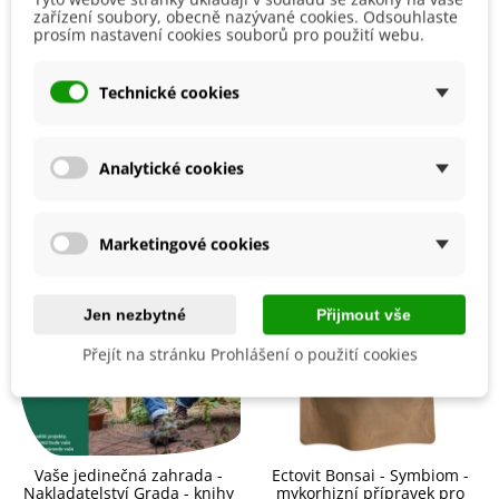
Detaily produktu
zařízení soubory, obecně nazývané cookies. Odsouhlaste
V případě
venkovního pěstování
vybereme bambusu
prosím nastavení cookies souborů pro použití webu.
polostinné stanoviště s dostatečnou zálivkou
. Pozor,
Výrobce
SemenaOnline
bambus
nesnáší přemokřenou půdu
. Půda by jinak měla
Technické cookies
být
propustná
,
bohatá na živiny
,
neutrální či mírně
kyselá
.
Mohlo by se také hodit
Pokud chceme bambus
pěstovat pouze doma
, volíme
Analytické cookies
substrát z čisté rašeliny
. Vždy
pravidelně
hnojíme
.
Jestliže se jedná o
mrazuvzdornou odrůdu
, můžeme
bambus nechat
celoročně venku
, jen v zimě mu
Marketingové cookies
poskytneme
nastýlku z listí nebo mulče
. Pokud bambus
není mrazuvzdorný
, na zimu jej přemístíme
do chladné
místnosti
s teplotou
kolem 10°C
. Zálivku
nijak
neomezujeme
.
Jen nezbytné
Přijmout vše
Přejít na stránku Prohlášení o použití cookies
Vaše jedinečná zahrada -
Ectovit Bonsai - Symbiom -
Nakladatelství Grada - knihy
mykorhizní přípravek pro