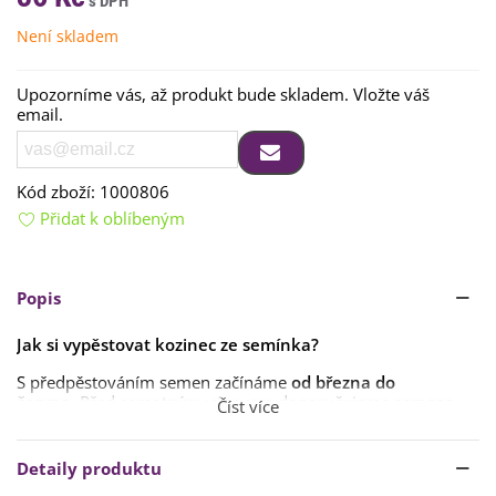
Není skladem
Upozorníme vás, až produkt bude skladem. Vložte váš
email.
Kód zboží:
1000806
Přidat k oblíbeným
Popis
Jak si vypěstovat kozinec ze semínka?
S předpěstováním semen začínáme
od března do
června
. Před samotným výsevem doporučujeme semena
Číst více
namočit do teplé vody
, aby nabobtnala.
Semena vyséváme
pouze na povrch
substrátu
. Při zálivce
Detaily produktu
dbáme na to, aby se semena
nevyplavila
. Doba klíčení je