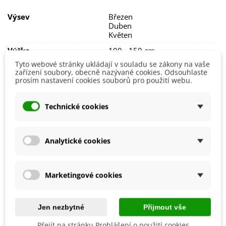
nepravidelná
, většinou se pohybuje
okolo 9 týdnů nebo
déle
a ideální teplota ke klíčení je
20 °C
.
Výsev
Březen
Duben
Nedoporučujeme příliš brzké výsevy
, aby rostlina nezačala
Květen
kvést již v prvním roce, ale
až ve druhém
.
Výška
100 - 150 cm
Tyto webové stránky ukládají v souladu se zákony na vaše
Barva Květů
Bílá
zařízení soubory, obecně nazývané cookies. Odsouhlaste
prosím nastavení cookies souborů pro použití webu.
Možnosti Pěstování
Venku
BIO Kvalita
Ne
Technické cookies
Mrazuvzdornost
Ano
Výrobce
SemenaOnline
Analytické cookies
Vegetační Doba
Trvalky
Odrůda
Nehybridní
Marketingové cookies
Mohlo by se také hodit
Jen nezbytné
Přijmout vše
Přejít na stránku Prohlášení o použití cookies