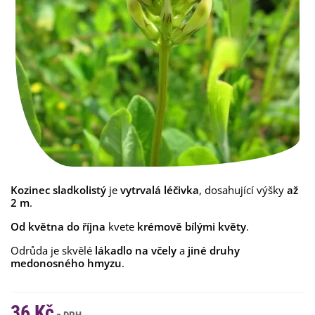
Kozinec sladkolistý
je
vytrvalá
léčivka
, dosahující výšky
až
2 m
.
Od května do října
kvete
krémově bílými
květy
.
Odrůda je skvělé
lákadlo na včely
a
jiné druhy
medonosného hmyzu
.
36 Kč