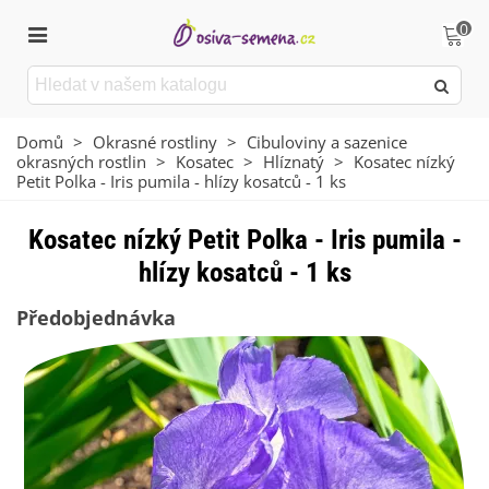
0
Domů
>
Okrasné rostliny
>
Cibuloviny a sazenice
okrasných rostlin
>
Kosatec
>
Hlíznatý
>
Kosatec nízký
Petit Polka - Iris pumila - hlízy kosatců - 1 ks
Kosatec nízký Petit Polka - Iris pumila -
hlízy kosatců - 1 ks
Předobjednávka