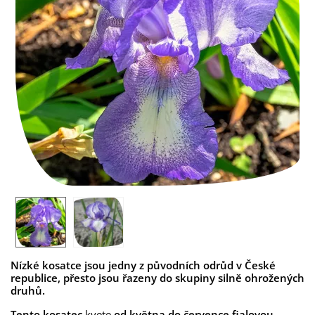
Nízké kosatce jsou jedny z původních odrůd v České
republice, přesto jsou řazeny do skupiny silně ohrožených
druhů.
Tento kosatec
kvete
od května do července fialovou