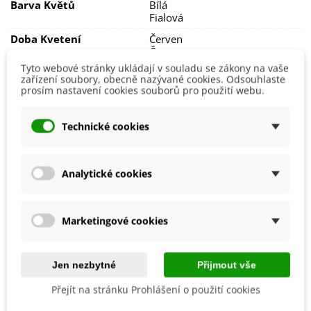
Barva Květů
Bílá
Kosatce
milují slunce
, proto jim vybereme
slunné či
Fialová
polostinné
stanoviště
v závětří
. Důležitá je
dobře
propustná a výživná půda
.
Doba Kvetení
Červen
Červenec
Rostliny
pravidelně zaléváme a
nepřemokřujeme
,
Květen
Tyto webové stránky ukládají v souladu se zákony na vaše
aby neuhnily kořeny. Kosatce můžete
zařízení soubory, obecně nazývané cookies. Odsouhlaste
Výsadba
Duben
také
přihnojovat
kompostem
či fosforečnými hnojivy
.
prosím nastavení cookies souborů pro použití webu.
Květen
Hlízy kosatců jsou
mrazuvzdorné
Říjen
, přes zimu je
můžete
nechat v půdě
.
Po 3 letech
Září
doporučujeme hlízy
Technické cookies
vyjmout z půdy
a
přesadit na jiné stanoviště
, jinak rostlina
Možnosti Pěstování
Venku
začíná chřadnout.
Mrazuvzdornost
Ano
Analytické cookies
Výrobce
SemenaOnline
Vegetační Doba
Trvalky
Marketingové cookies
Druhy Kosatce
Nízký
Období Výsadby
Jaro
Podzim
Jen nezbytné
Přijmout vše
Přejít na stránku Prohlášení o použití cookies
Jak balíme cibulky?