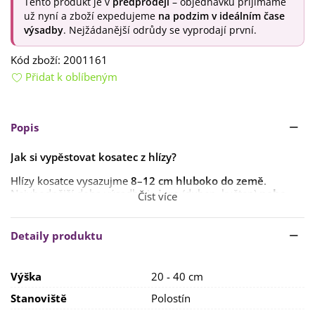
Tento produkt je v
předprodeji
– objednávku přijímáme
už nyní a zboží expedujeme
na podzim v ideálním čase
výsadby
. Nejžádanější odrůdy se vyprodají první.
Kód zboží:
2001161
Přidat k oblíbeným
Popis
Jak si vypěstovat kosatec z hlízy?
Hlízy kosatce vysazujme
8–12 cm
hluboko do země
.
Nejvhodnější doba výsadby je
jaro
(duben, květen)
nebo
Číst více
podzim
(září, říjen). Některé druhy jsou však určeny
pouze
k jarní
nebo podzimní výsadbě
.
Detaily produktu
Podzimní výsadba hlíz
je vhodná pro ty druhy, které
před
zimou
potřebují dostatečně zakořenit
.
Výška
20 - 40 cm
Některé odrůdy kosatců zejména
bradaté
se
vysazují již v
průběhu léta
, pro
sibiřské
a
japonské kosatce
je zase
Stanoviště
Polostín
vhodnější zvolit
jarní výsadbu
.