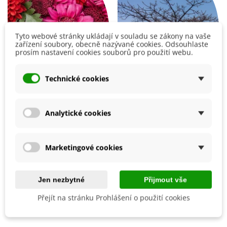
Tyto webové stránky ukládají v souladu se zákony na vaše
zařízení soubory, obecně nazývané cookies. Odsouhlaste
prosím nastavení cookies souborů pro použití webu.
Technické cookies
Letničky Zahradní sen v
Baobab suarézský - Lahvový
Analytické cookies
červeném - směs - osivo
strom - Adansonia
letniček - 0,9 g - ukončený
suarezensis - osivo
baobabu - 2 ks
31 Kč
108 Kč
Marketingové cookies
Přidat do košíku
Jen nezbytné
Přijmout vše
Přejít na stránku Prohlášení o použití cookies
Podobné články