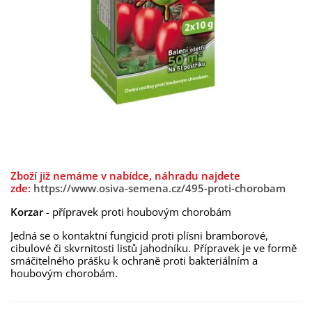
Zboží již nemáme v nabídce, náhradu najdete
zde:
https://www.osiva-semena.cz/495-proti-chorobam
Korzar
- přípravek proti houbovým chorobám
Jedná se o kontaktní fungicid proti plísni bramborové,
cibulové či skvrnitosti listů jahodníku. Přípravek je ve formě
smáčitelného prášku k ochraně proti bakteriálním a
houbovým chorobám.