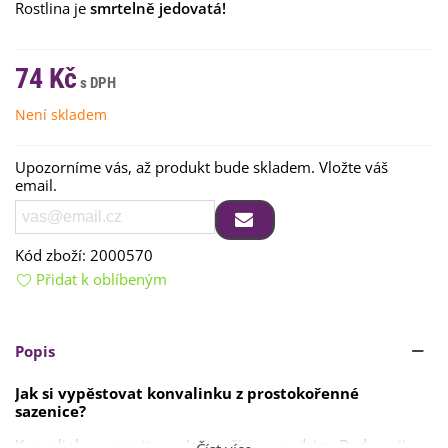
Rostlina je
smrtelně jedovatá!
74 Kč
Není skladem
Upozorníme vás, až produkt bude skladem. Vložte váš
email.
Kód zboží:
2000570
Přidat k oblíbeným
Popis
Jak si vypěstovat konvalinku z prostokořenné
sazenice?
Konvalinky vysazujte
na jaře
, příp. na podzim. Bude se ji