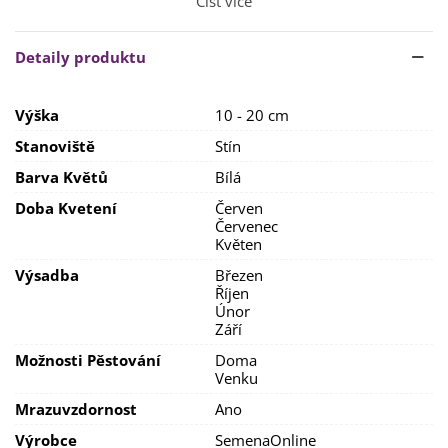
Číst více
dařit na
stinném
místě s kyprou a výživnou půdou
.
Před samotnou výsadbou je třeba půdu
prokypřit a smíchat
Detaily produktu
s
kompostem
.
Rostlina je
velmi jedovatá
, proto dobře zvažte, kam rostlinu
Výška
10 - 20 cm
vysadíte.
Stanoviště
Stín
Vysazujeme do
hloubky 2–3 cm
,
do sponu 15 x 15 cm
.
Barva Květů
Bílá
Doba Kvetení
Červen
Červenec
Květen
Výsadba
Březen
Říjen
Únor
Září
Možnosti Pěstování
Doma
Venku
Mrazuvzdornost
Ano
Výrobce
SemenaOnline