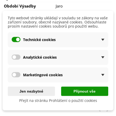
Období Výsadby
Jaro
Tyto webové stránky ukládají v souladu se zákony na vaše
Jak balíme cibulky?
zařízení soubory, obecně nazývané cookies. Odsouhlaste
prosím nastavení cookies souborů pro použití webu.
Každý druh cibulek je označen
názvem
,
obrázkem
a
postupem k pěstování
.
Technické cookies
Chceme být
šetrní k přírodě
, proto cibuloviny balíme do
papírových recyklovatelných sáčků a
cibulky stejného
druhu nabalíme dohromady
.
Analytické cookies
Cibulky ručně balíme v den odeslání. Bezprostředně po
jejich obdržení je nutné cibulkám zajistit ideální podmínky a
případně rovnou zasadit.
Marketingové cookies
V případě zájmu rozdělíme balení dle Vašeho požadavku.
Pokyny uveďte v poznámce nákupního košíku.
Jen nezbytné
Přijmout vše
Přejít na stránku Prohlášení o použití cookies
Mohlo by se také hodit