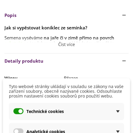
Popis
Jak si vypěstovat koniklec ze semínka?
Semena vyséváme
na jaře či v zimě
přímo na povrch
substrátu
a jen lehce zahrneme. V žádném případě je
Číst více
nesmíme zasadit
příliš hluboko
.
Před výsevem doporučujeme
provést stratifikaci
, alespoň
Detaily produktu
po dobu 1 měsíce
. Klíčení je
velmi nepravidelné
, trvá
od 1
do 6 měsíců
.
Výsev
Březen
Stanoviště volíme
slunečné s dobře prokypřenou
a
Leden
propustnou
půdou
.
Tyto webové stránky ukládají v souladu se zákony na vaše
Prosinec
zařízení soubory, obecně nazývané cookies. Odsouhlaste
Únor
prosím nastavení cookies souborů pro použití webu.
Výška
10 - 20 cm
Technické cookies
Stanoviště
Slunečné
Barva Květů
Bílá
Doba Kvetení
Duben
Analytické cookies