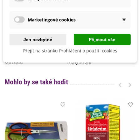
Květen
Možnosti Pěstování
Venku
Marketingové cookies
BIO Kvalita
Ne
Mrazuvzdornost
Ano
Jen nezbytné
Přijmout vše
Výrobce
SemenaOnline
Přejít na stránku Prohlášení o použití cookies
Vegetační Doba
Trvalky
Odrůda
Nehybridní
Mohlo by se také hodit