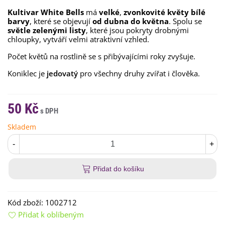
Kultivar White Bells
má
velké
,
zvonkovité květy bílé
barvy
, které se objevují
od dubna do května
. Spolu se
světle zelenými listy
, které jsou pokryty drobnými
chloupky, vytváří velmi atraktivní vzhled.
Počet květů na rostlině se s přibývajícími roky zvyšuje.
Koniklec je
jedovatý
pro všechny druhy zvířat i člověka.
50 Kč
Skladem
-
+
Přidat do košíku
Kód zboží:
1002712
Přidat k oblíbeným