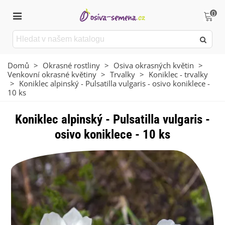
0
Domů
>
Okrasné rostliny
>
Osiva okrasných květin
>
Venkovní okrasné květiny
>
Trvalky
>
Koniklec - trvalky
>
Koniklec alpinský - Pulsatilla vulgaris - osivo koniklece -
10 ks
Koniklec alpinský - Pulsatilla vulgaris -
osivo koniklece - 10 ks