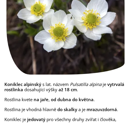
Koniklec alpinský
s lat. názvem
Pulsatilla alpina
je
vytrvalá
rostlinka
dosahující výšky
až 18 cm
.
Rostlina kvete
na jaře
,
od dubna do května
.
Rostlina je vhodná hlavně
do skalky
a je
mrazuvzdorná
.
Koniklec je
jedovatý
pro všechny druhy zvířat i člověka,