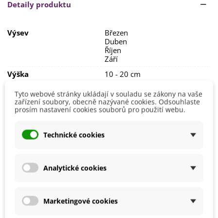
Před výsevem doporučujeme
provést stratifikaci
,
Detaily produktu
alespoň
po dobu 1 měsíce
. Klíčení je
velmi nepravidelné
,
trvá
od 1 do 6 měsíců
.
Výsev
Březen
Stanoviště volíme
slunečné s dobře
Duben
prokypřenou
a
propustnou
půdou
.
Říjen
Září
Výška
10 - 20 cm
Stanoviště
Slunečné
Tyto webové stránky ukládají v souladu se zákony na vaše
zařízení soubory, obecně nazývané cookies. Odsouhlaste
Barva Květů
Bílá
prosím nastavení cookies souborů pro použití webu.
Doba Kvetení
Duben
Květen
Technické cookies
Možnosti Pěstování
Venku
BIO Kvalita
Ne
Analytické cookies
Mrazuvzdornost
Ano
Výrobce
SemenaOnline
Marketingové cookies
Vegetační Doba
Trvalky