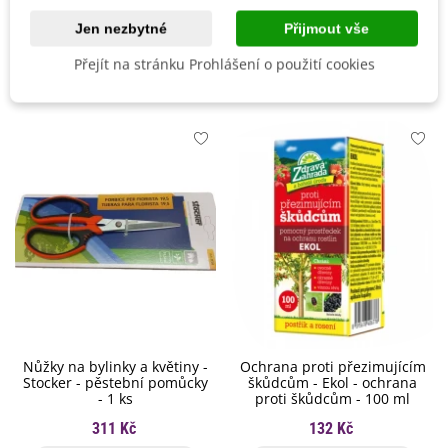
Odrůda
Nehybridní
Jen nezbytné
Přijmout vše
Mohlo by se také hodit
Přejít na stránku Prohlášení o použití cookies
Nůžky na bylinky a květiny -
Ochrana proti přezimujícím
Stocker - pěstební pomůcky
škůdcům - Ekol - ochrana
- 1 ks
proti škůdcům - 100 ml
311 Kč
132 Kč