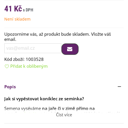
41 Kč
Není skladem
Upozorníme vás, až produkt bude skladem. Vložte váš
email.
Kód zboží:
1003528
Přidat k oblíbeným
Popis
Jak si vypěstovat koniklec ze semínka?
Semena vyséváme
na jaře či v zimě
přímo na
povrch
substrátu
a jen lehce zahrneme. V žádném případě
Číst více
je nesmíme zasadit
příliš hluboko
.