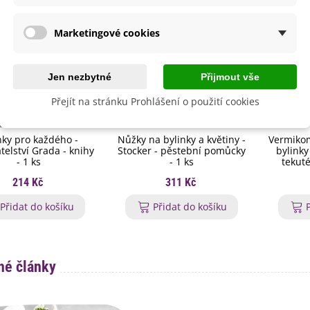
Marketingové cookies
Jen nezbytné
Přijmout vše
Přejít na stránku Prohlášení o použití cookies
nky pro každého -
Nůžky na bylinky a květiny -
Vermikom
telství Grada - knihy
Stocker - pěstební pomůcky
bylinky
- 1 ks
- 1 ks
tekuté
214 Kč
311 Kč
Přidat do košíku
Přidat do košíku
é články