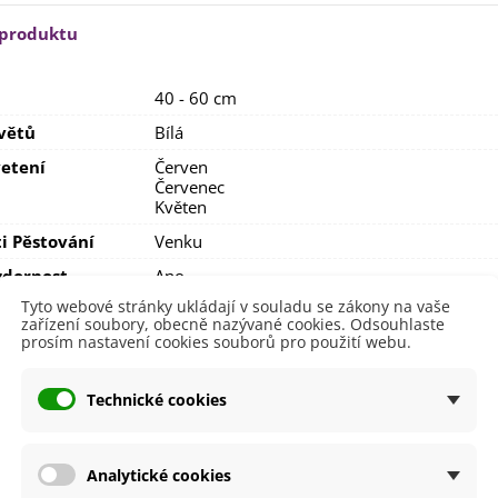
lií - 1 ks
85 Kč
-30%
0 Kč
 produktu
egonie plnokvětá žlutá -
egonia superba -...
40 - 60 cm
85 Kč
-30%
0 Kč
větů
Bílá
ukalyptus Baby Blue -
etení
Červen
lahovičník - Eukalyptus...
Červenec
0 Kč
Květen
i Pěstování
Venku
dornost
Ano
Tyto webové stránky ukládají v souladu se zákony na vaše
e
SemenaOnline
zařízení soubory, obecně nazývané cookies. Odsouhlaste
prosím nastavení cookies souborů pro použití webu.
by se také hodit
Technické cookies
Analytické cookies