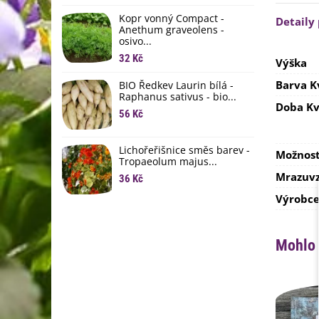
li
Kopr vonný Compact -
6
Detaily
Anethum graveolens -
osivo...
B
B
32 Kč
Výška
6
Barva K
BIO Ředkev Laurin bílá -
Raphanus sativus - bio...
E
Doba Kv
B
56 Kč
9
Lichořeřišnice směs barev -
Možnost
Tropaeolum majus...
Mrazuvz
36 Kč
Výrobc
Mohlo 