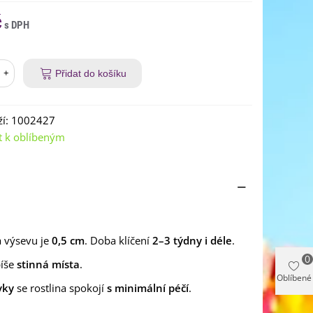
č
+
Přidat do košíku
í:
1002427
t k oblíbeným
 výsevu je
0,5 cm
. Doba klíčení
2–3 týdny i déle
.
0
píše
stinná místa
.
Oblíbené
vky
se rostlina spokojí
s minimální péčí
.