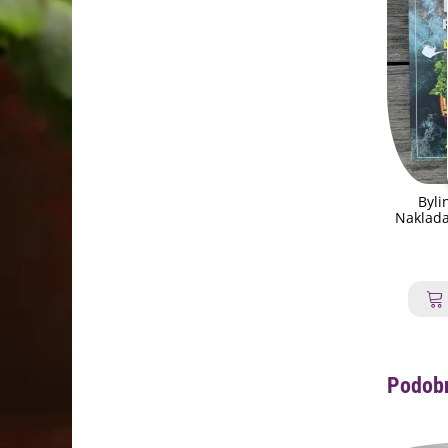
Byli
Naklada
Podobn