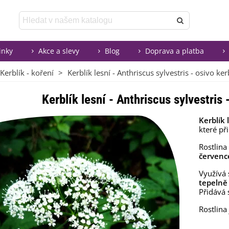
inky
Akce a slevy
Blog
Doprava a platba
Kerblík - koření
>
Kerblík lesní - Anthriscus sylvestris - osivo ker
Kerblík lesní - Anthriscus sylvestris 
Kerblík 
které p
Rostlina
červenc
Využívá
tepelně
Přidává 
Rostlina