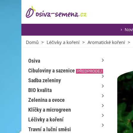
Nov
Domů
>
Léčivky a koření
>
Aromatické koření
>
Osiva
Cibuloviny a sazenice
PŘEDPRODEJ
Sadba zeleniny
BIO kvalita
Zelenina a ovoce
Klíčky a microgreen
Léčivky a koření
Travní a luční směsi