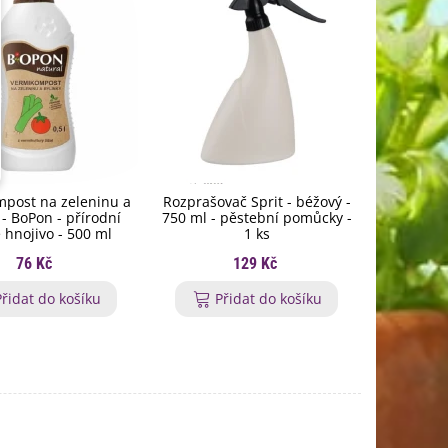
post na zeleninu a
Rozprašovač Sprit - béžový -
Symbivit 
 - BoPon - přírodní
750 ml - pěstební pomůcky -
mykorhi
 hnojivo - 500 ml
1 ks
bylinky
76 Kč
129 Kč
Přidat do košíku
Přidat do košíku
P