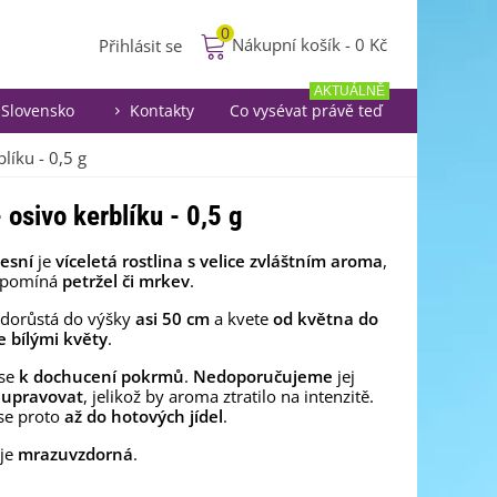
0
Nákupní košík
-
0 Kč
Přihlásit se
AKTUÁLNĚ
Slovensko
Kontakty
Co vysévat právě teď
blíku - 0,5 g
- osivo kerblíku - 0,5 g
lesní
je
víceletá rostlina
s velice zvláštním aroma
,
řipomíná
petržel či mrkev
.
 dorůstá do výšky
asi 50 cm
a kvete
od května do
e bílými květy
.
 se
k dochucení pokrmů
.
Nedoporučujeme
jej
 upravovat
, jelikož by aroma ztratilo na intenzitě.
se proto
až do hotových jídel
.
 je
mrazuvzdorná
.