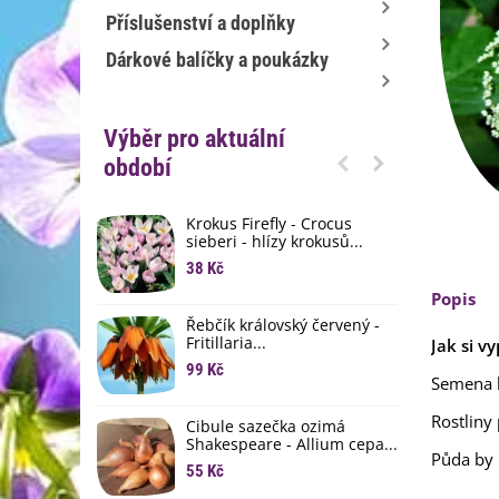
Příslušenství a doplňky
Dárkové balíčky a poukázky
Výběr pro aktuální
období
Krokus Firefly - Crocus
S
sieberi - hlízy krokusů...
b
38 Kč
1
Popis
K
Řebčík královský červený -
p
Fritillaria...
Jak si v
8
99 Kč
Semena 
M
D
Rostliny
Cibule sazečka ozimá
3
Shakespeare - Allium cepa...
Půda by
55 Kč
L