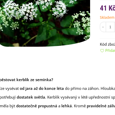
41 K
Skladem
-
Kód zbož
Přida
emínkové bomby - dárkový
ox na vajíčka -...
92 Kč
uchyňské bylinky na malou
lochu - výsevný...
ypěstovat kerblík ze semínka?
4 Kč
lze vysévat
od jara až do konce léta
do přímo na záhon. Hloubka
rkev pozdní Cidera -
aucus carota - osivo...
 potřebují
dostatek světla
. Kerblík vysévaný v létě upřednostní s
4 Kč
 měla být
dostatečně propustná
a
lehká
. Kromě
pravidelné záli
ilie Canova - Lilium - cibule