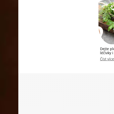
Dejte pl
léčivky 
Číst více