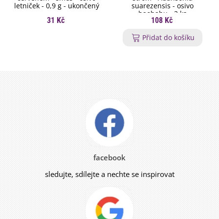
letniček - 0,9 g - ukončený
suarezensis - osivo
baobabu - 2 ks
31 Kč
108 Kč
Přidat do košíku
facebook
sledujte, sdílejte a nechte se inspirovat