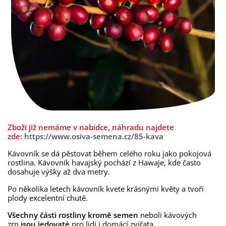
Zboží již nemáme v nabídce, náhradu najdete
zde:
https://www.osiva-semena.cz/85-kava
Kávovník se dá pěstovat během celého roku jako pokojová
rostlina. Kávovník havajský pochází z Hawaje, kde často
dosahuje výšky až dva metry.
Po několika letech kávovník kvete krásnými květy a tvoří
plody excelentní chutě.
Všechny části rostliny kromě semen
neboli kávových
zrn
jsou jedovaté
pro lidi i domácí zvířata.