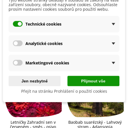
Vyséváme do
substrátu
, do hloubky
0,5–1 cm
. Semínka
zařízení soubory, obecně nazývané cookies. Odsouhlaste
klíčí
8–10 týdnů nebo déle při teplotě 20–25 °C
.
prosím nastavení cookies souborů pro použití webu.
Detaily produktu
Stanoviště volíme
slunečné, světlé
, ale ne na přímém
slunci. Pravidelně zaléváme a
hnojíme
a to zejména v době
Technické cookies
růstu a tvorby plodů.
Na zimu přesouváme kávovník do místnosti s teplotou
od
Mohlo by se také hodit
15 do 20 °C a omezíme zálivku
. Teplota nesmí klesnout
Analytické cookies
pod 12 °C, jinak nám kávovník uhyne.
Marketingové cookies
Jen nezbytné
Přijmout vše
Přejít na stránku Prohlášení o použití cookies
Letničky Zahradní sen v
Baobab suarézský - Lahvový
červeném - směs - osivo
strom - Adansonia