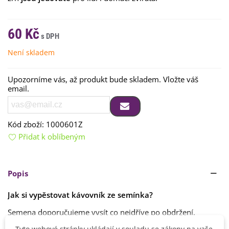
60 Kč
Není skladem
Upozorníme vás, až produkt bude skladem. Vložte váš
email.
Kód zboží:
1000601Z
Přidat k oblíbeným
Popis
Jak si vypěstovat kávovník ze semínka?
Semena doporučujeme vysít co nejdříve po obdržení.
Číst více
Tyto webové stránky ukládají v souladu se zákony na vaše