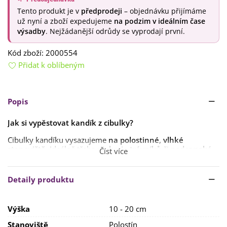
Tento produkt je v
předprodeji
– objednávku přijímáme
už nyní a zboží expedujeme
na podzim v ideálním čase
výsadby
. Nejžádanější odrůdy se vyprodají první.
Kód zboží:
2000554
Přidat k oblíbeným
Popis
Jak si vypěstovat kandík z cibulky?
Cibulky kandíku vysazujeme
na polostinné
,
vlhké
stanoviště
. Ideálně třeba
na kraje trávníků
či
pod vysoké
Číst více
stromy
.
Cibulky vysazujeme
na podzim
,
během září až listopadu
.
Detaily produktu
Ideální hloubka je
8–10 cm
. Mezi jednotlivými rostlinkami
necháme rozestupy alespoň
10–15 cm
.
Výška
10 - 20 cm
Stanoviště
Polostín