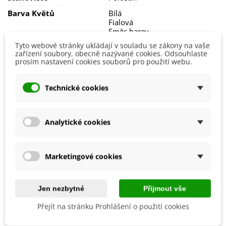
Barva Květů
Bílá
Fialová
Směs barev
Tyto webové stránky ukládají v souladu se zákony na vaše
Doba Kvetení
Duben
zařízení soubory, obecně nazývané cookies. Odsouhlaste
Květen
prosím nastavení cookies souborů pro použití webu.
Výsadba
Listopad
Říjen
Technické cookies
Září
Možnosti Pěstování
Venku
Mrazuvzdornost
Ano
Analytické cookies
Výrobce
SemenaOnline
Vegetační Doba
Trvalky
Marketingové cookies
Roční Období Kvetení
Kvetoucí na jaře
Období Výsadby
Podzim
Jen nezbytné
Přijmout vše
Přejít na stránku Prohlášení o použití cookies
Jak balíme cibulky?