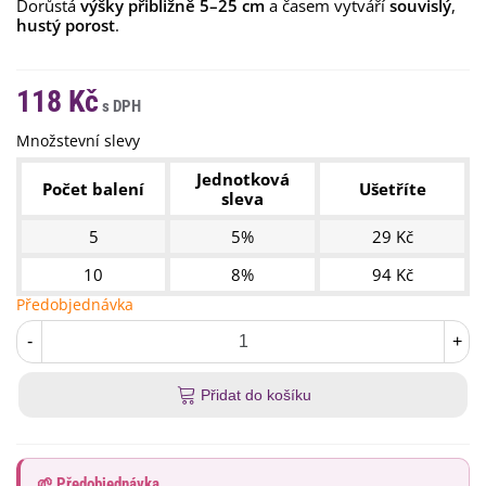
Dorůstá
výšky přibližně 5–25 cm
a časem vytváří
souvislý
,
hustý porost
.
118 Kč
Množstevní slevy
Jednotková
Počet balení
Ušetříte
sleva
5
5%
29 Kč
10
8%
94 Kč
Předobjednávka
-
+
Přidat do košíku
🌱 Předobjednávka