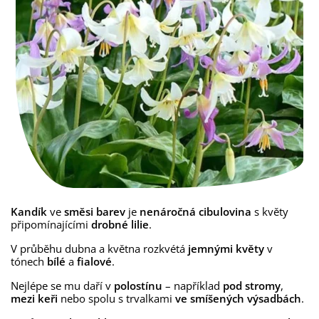
Kandík
ve
směsi barev
je
nenáročná cibulovina
s květy
připomínajícími
drobné lilie
.
V průběhu dubna a května rozkvétá
jemnými květy
v
tónech
bílé
a
fialové
.
Nejlépe se mu daří v
polostínu
– například
pod stromy
,
mezi keři
nebo spolu s trvalkami
ve smíšených výsadbách
.