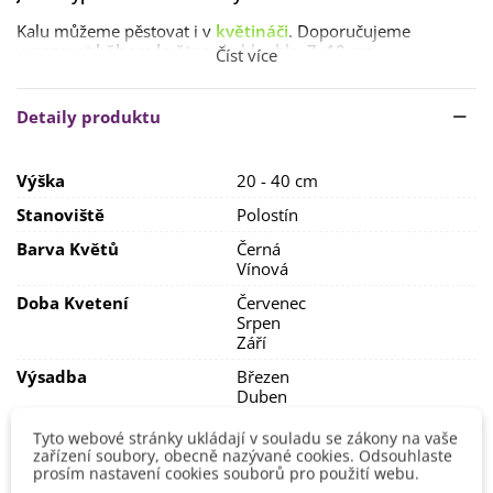
Kalu můžeme pěstovat i v
květináči
. Doporučujeme
vysazovat
během května
do hloubky
7–10 cm
.
Číst více
Kala vyžaduje
slunné
stanoviště, dobře
propustnou
půdu a
během vegetace
vydatnou zálivku
.
Hnojíme
plnými
Detaily produktu
hnojivy
, ale s nízkým obsahem dusíku.
Hlízy sklízíme
koncem září až počátkem října
. Skladujeme
Výška
20 - 40 cm
při teplotě
15 °C
.
Stanoviště
Polostín
Barva Květů
Černá
Vínová
Doba Kvetení
Červenec
Srpen
Září
Výsadba
Březen
Duben
Květen
Tyto webové stránky ukládají v souladu se zákony na vaše
Možnosti Pěstování
Venku
zařízení soubory, obecně nazývané cookies. Odsouhlaste
prosím nastavení cookies souborů pro použití webu.
Mrazuvzdornost
Ne