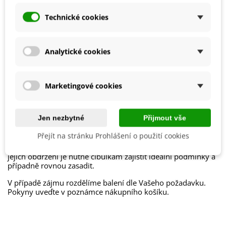
Výrobce
SemenaOnline
Technické cookies
Vegetační Doba
Trvalky
Období Výsadby
Jaro
Analytické cookies
Jak balíme cibulky?
Marketingové cookies
Každý druh cibulek je označen
názvem
,
obrázkem
a
postupem k pěstování
.
Jen nezbytné
Přijmout vše
Chceme být
šetrní k přírodě
, proto cibuloviny balíme do
papírových recyklovatelných sáčků a
cibulky stejného
Přejít na stránku Prohlášení o použití cookies
druhu nabalíme dohromady
.
Cibulky ručně balíme v den odeslání. Bezprostředně po
jejich obdržení je nutné cibulkám zajistit ideální podmínky a
případně rovnou zasadit.
V případě zájmu rozdělíme balení dle Vašeho požadavku.
Pokyny uveďte v poznámce nákupního košíku.