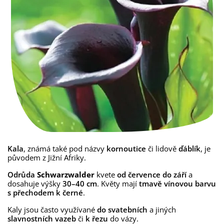
Kala
, známá také pod názvy
kornoutice
či lidově
ďáblík
, je
původem z Jižní Afriky.
Odrůda
Schwarzwalder
kvete
od července do září
a
dosahuje výšky
30–40 cm
. Květy mají
tmavě vínovou barvu
s přechodem k černé
.
Kaly jsou často využívané
do svatebních
a jiných
slavnostních vazeb
či
k řezu
do vázy.